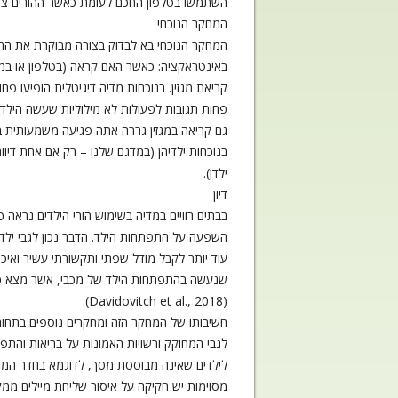
השתמשו בטלפון החכם לעומת כאשר ההורים צפו בהם במשח
המחקר הנוכחי
המחקר הנוכחי בא לבדוק בצורה מבוקרת את ההש
באינטראקציה: כאשר האם קראה (בטלפון או במגז
קריאת מגזין. בנוכחות מדיה דיגיטלית הופיעו פ
פחות תגובות לפעולות לא מילוליות שעשה הילד.
גם קריאה במגזין גררה אתה פגיעה משמעותית ב
ילדן).
דיון
בבתים רוויים במדיה בשימוש הורי הילדים נראה כ
השפעה על התפתחות הילד. הדבר נכון לגבי ילדי
עוד יותר לקבל מודל שפתי ותקשורתי עשיר ואיכ
שנעשה בהתפתחות הילד של מכבי, אשר מצא כי 
(Davidovitch et al., 2018).
חשיבותו של המחקר הזה ומחקרים נוספים בתחום 
לגבי המחוקק ורשויות האמונות על בריאות והתפת
לילדים שאינה מבוססת מסך, לדוגמא בחדר המתנ
מסוימות יש חקיקה על איסור שליחת מיילים ממקו