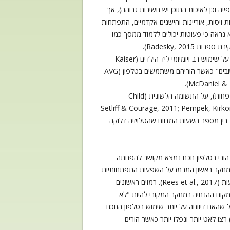
 וכן לאיכות התוכן יש חשיבות גבוהה), אך
ויסות, אוריינות והישגים אקדמיים, התפתחות
 נראה כי פעוטות יכולים ללמוד ממסך כמו
Radesky, 2).
לגבי "שימוש פסיבי" של ילדים במדיה, כלומר שימוש של ההורים בנוכחות הילדים, נעשה מעט מחקר ורובו על טלויזיה. הורים מדווחים על שימוש רב ויומיומי ליד הילדים (Kaiser
Family Foundation, 2006), לצד עמדות שליליות על שימוש כזה (Hinieker et al., 2017).. גם הילדים מרגישים כי הם "אינם חשובים" כאשר הוריהם משתמשים בטלפון (AVG
בסדרת מחקרים על השפעתה של טלויזיה ברקע נמצא כי טלויזיה ברקע משפיעה לרעה על האינטראקציה (ההורה יוזם פחות ומעורב פחות), על התשומה הלשונית (Child
ים יותר), וכן על המשחק של הילד (המשחק מקוטע מאוד) (Setliff & Courage, 2011; Pempek, Kirkorian & Anderson,
Schmidt et al., ;). לא מפליא, אם כן, שישנו קשר בין מספר השעות המדווח שהטלויזיה דלוקה
ש הורי בטלפון חכם נמצא מקושר להפחתה
ציה מילולית ולא מילולית ולירידה בהיענות ההורית (Radensky et al., 2014; Radesky et al., 2015; Hiniker, 2015). מחקר ראשון המרמז על השפעות התפתחותיות
אפשריות מצא כי הפרעה באינטראקציה בדמות של שיחה נכנסת הקשתה לילדים לרכוש אוצר מלים לעומת אינטראקציה ללא הפרעות (Rees et al., 2017). רמזים ראשונים
אמהות לקרוא בטלפון החכם שלהן (במקום ההנחיה במחקר המקורי להיות "לא
י. ממצא מעניין הוא שככל שהאם דיווחה על יותר שימוש בטלפון החכם
ר את החדר בשלב המשחק החופשי (Myruski et al., 2017). במחקר אחר נמצא כי ילדים (בגיל 3-8 שנים) רצו לאט יותר ונפלו יותר כאשר הורים