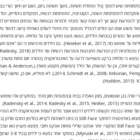
תיות שיש למסך (גיל התחלת חשיפה, משך חשיפה ביום, האם יש תיווך הורי בצפייה
מוקדמת להתפתחות השפה, הקוגניציה, התפתחות רגשית, תפקודים ניהוליים, יכולות 
במסך להפרעות קשב אך לא הוכח קשר סיבתי. ולמרות הבטחות של גורמים מסחריים לא
שהו אותו הם יכולים להכליל מהמסך הדו מימדי לעולם האמיתי (ראה למשל סקירת ספרות 015
Directed Speech) (פחות מכוון מילים, מבעים קצר
2014; 2008; Kirkorian, Pempek, Murphy, Schmidt & Anderson, 2009
Hud).
רי שדה בגן שעשועים, בזמן האכלה בבית ובמסעדות מזון מהיר. במחקרים אלו שימו
באינטראק
להשפעה של שימוש אמהי על התקשרות ניתן למצוא באדפטציה למחקר Still-Face בו נתנו ל
תגובתיות") ונמצא כי התינוקות הגיבו דומה למחקר Still Face המקורי: יותר אפקט שלילי ופחות אפקט חיוב
כך נטה הילד פחות לחקו