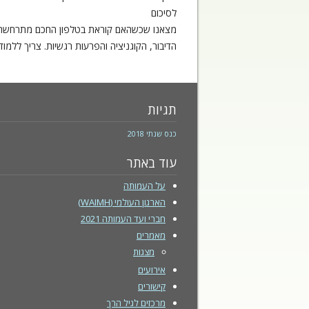
לסיכום
מצאנו שכשהאם קוראת בטלפון החכם מתרחשת פג
הדיבור, הקוגניציה והפרעות רגשיות. צריך ללמ
תגיות
כנס שנתי 2018
עוד באתר
על העמותה
הארגון העולמי (WAIMH)
חברי ועד העמותה 2021
מאמרים
מצגות
אירועים
קישורים
מרכזים לגיל הרך