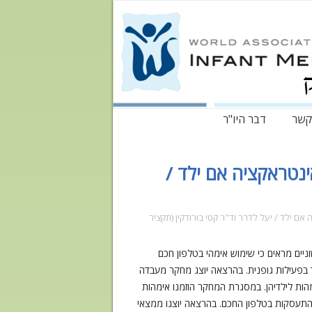
קשר
דבר היו"ר
נטראקציה אם ילד /
 ילד / יעל לדרר וד"ר קטי בורודקין (תקציר
יים מראים כי שימוש אימהי בטלפון חכם
 בפעילות גופנית. בהרצאה יוצג מחקר מעבדה
הות לילדיהן. במסגרת המחקר הוזמנו אימהות
, כולל התעסקות בטלפון החכם. בהרצאה יוצגו ממצאי