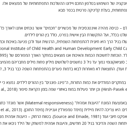
קציה של השימוש בטלפון החכם ויידונו ההשלכות התפתחותיות של ממצאים אלו.
תפתחותית, בעלת קליניקה פרטית בכפר סבא
לם – כניסה מהירה ואינטנסיבית של מכשירים "חכמים" אשר נוכחים אתנו לאורך כל הי
ו בכלל, ועל התקשורת הבין אישית בפרט, כולל בין הורים לילדים.
שלו בגיל הרך היא חיונית להתפתחות השפתית, הרגשית ועוד ולכן פגיעה באיכות ו
סוציו אקונומי גבוה ונמוך. נמצא כי הילדים במיצב סוציואקונומי נמוך עד גיל 3 נחשפים לשלושים
מחקרים המודדים את כמות התורות, ה"פינג-פונגים" בין ההורים לילדים. נמצא כי י
איכות האינטראקטיביות באה לידי ביטוי בין ה
מגרה את הילד לחקור ולשחק, הילד מראה יותר אפקט חיובי ועוד (, 1981