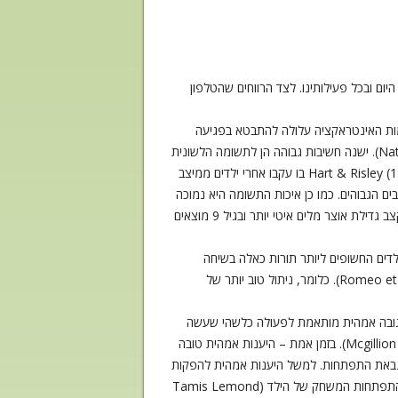
ום ובכל פעילותינו. לצד הרווחים שהטלפון
כמות האינטראקציה עלולה להתבטא בפגיעה
התפתחותית (National Institute of Child Health and Human Development Early Child Care Research Network, 2003). ישנה חשיבות גבוהה הן לתשומה הלשונית
שמקבל הילד והן לאינטראקטיביות בין ההורה והילד. הוכחות לחשיבות הכמות והאיכות אנו מוצאים במחקר האורך המפורסם של Hart & Risley (1995) בו עקבו אחרי ילדים ממיצב
 מיליון פחות מילים מחבריהם מהמיצבים הגבוהים. כמו כן איכות התשומה היא נמוכה
יותר (פחות הרחבות, יותר שאלות סגורות והוראות ועוד). התוצאות לא מאחרות לבוא בדמות פערים בהתפתחות השפה כבר בגיל 3, קצב גדילת אוצר מלים איטי יותר ובגיל 9 מוצאים
לדים החשופים ליותר תורות כאלה בשיחה
מראים התפתחות שפה טובה יותר (Hirsh-Pasek et al., 2015) וכן יותר פעילות במוח באיזורי שפה בזמן הקראת סיפור (Romeo et al., 2018). כלומר, ניתול טוב יותר של
יתר באמצעות המונח "היענות אמהית" (Maternal responsiveness) אשר מוגדר כתגובה אמהית מותאמת לפעולה כלשהי שעשה
הילד. היענות צריכה להיות מותאמת בשני המימדים: היא צריכה להיות מיידית (מימד טמפורלי) ועניינית (מימד התוכן). (Mcgillion et al., 2013). בזמן אמת – היענות אמהית טובה
Source and Emade). בטווח הרחוק – היענות אמהית מנבאת התפתחות. למשל היענות אמהית להפקות
ווקליות של הילד בגיל 13 חודשים ניבאו את התפתחות השפה והדיבור בגיל 20 חודשים, והיענות אמהית למשחק של הילד ניבאו את התפתחות המשחק של הילד (Tamis Lemond