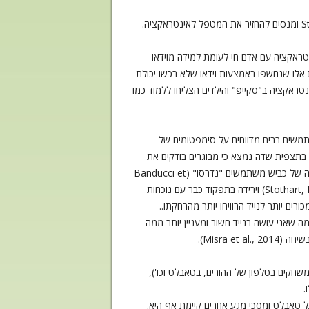
פעוטות רגישים מאוד לירידה בהיענות האמהית, כפי שניתן ללמוד מהפרדיגמה הקלאסית "Still face" (Henning & Striano, 2011) ומנסים להחזיר את המטפל לאינטראקציה.
 אינטראקציה עם אדם חי לעומת למידה מוידאו
אלו שנחשפו באמצעות וידאו שלא רכשו יכולת
Rosebe) לימדו ילדים מלים חדשות באמצעות אינטראקציה ב"סקייפ" והילדים הצליחו ללמוד כמו
תמשים רבים מדווחים על סימפטומים של
ות, כולל מחשבות טורדניות, צלצולי פאנטום, דחף לבדוק הודעות ועוד (ראה למשל Lee, Chang, Lin and Cheng, 2014). בתצפית שדה נמצא כי מבוגרים בודקים את
הנייד שלהם כל 3-5 דקות אפילו שהוא לא צלצל כלל (Misra & Genevie, 2013). להפרעות האלו מחיר קוגניטיבי: לדוגמא, בהדמיה של כביש משתמשים "נדרסו" (Banducci et
al., 2016), נצפתה פגיעה בתפקוד כבר עם שמיעת צליל כניסת הודעה חדשה גם ללא קריאה שלה (Stothart, Mitchum & Yehnert, 2015) וירידה בתפקוד כבר עם נוכחות
 שאני עושה בנייד חשוב ומעניין יותר ממה
משחקים בטלפון של ההורים, בטאבלט וכו'),
.
 טאבלט ומסכי מגע אחרים קיימת אף היא.