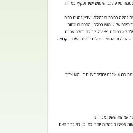
נזה מידע לגבי שימוש ישיר ועקיף במדיה.
היגה ברורה ומבהילה, ועדיין נהגים רבים
 לגבי שימוש יכולה להועיל? Hiniker et al., 2015 ראיינו הורים לגבי עמדותיהם על שימוש בטלפון החכם בנוכחות
כך שום בעיה, כל עוד הילד לא בסכנת פציעה. קבוצה גדולה אחרת
צה נוספת (28%) משתמשים מעט ושלמים עם כך. כך שהמלצות המחקר יכולות לגעת בעיקר בקבוצה
 כרגע אינכם יכולים לענות לו והוא צריך
לאמהות שאינן מכורות?
אפילו מובהקות יותר. כמו כן, לא ברור האם