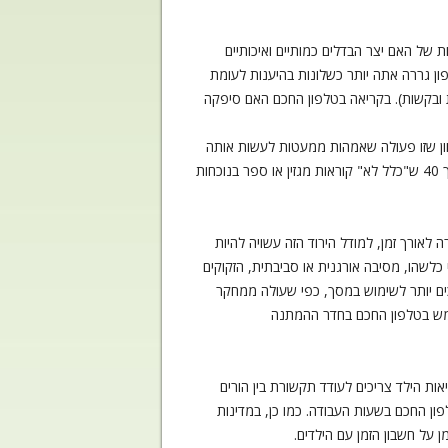
של האם יצר הבדלים כמותיים ואיכותיים
ון גררה אתה יותר כשלונות בהיענות לעומת
ות ובקשות). בקריאה בטלפון החכם האם סיפקה
וון שזו פעולה שאמהות ממעטות לעשות אותה
בנוכחות ילדיהן (במדגם שלנו – רק אם אחת דיווחה שהיא "כלל לא" משתמשת בטלפון החכם בנוכחות ילדה, לעומת 38 אמהות מתוך 40 ש"כלל לא" קוראות מגזין או ספר בנוכחות
 לאורך זמן, למודל הירוד הזה עשויה להיות
כלשהו, מסיבה אורגנית או סביבתית, הזקוקים
כים יותר לשימוש במסך, כפי שעולה ממחקר
תמש בטלפון החכם בחדר ההמתנה
ות הילד צריכים לעודד תקשורת בין הורים
ן החכם בשעות העבודה. כמו כן, במדינות
 על חשבון הזמן עם הילדים.