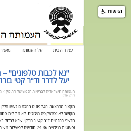
נגישות
עמוד הבית
על העמותה
מאמרי
"נא לכבות טלפונים" – 
יעל לדרר וד"ר קטי בורו
העמותה הישראלית לבריאות הנפש של התינוק
>
מ
הרצאה)
תקציר ההרצאה: הטלפונים החכמים נעשו חלק מר
מקושר לאינטראקציה מילולית ולא מילולית פחו
חדשני בהנחיית ד"ר קטי בורודקין שבא לבדוק ב
ופעוטות בגילאים 24-36 חו