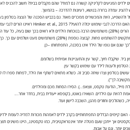
ילדים המגיעים לקליניקה קשורה גם למודל שהם מקבלים בבית? חשוב להכניס לאנמ
ש להציג עמדה ברורה בנושא, רעיונות להדרכה – בהמשך.
ל ולהשפיע, היות והמכשירים ממכרים מאוד. גם בכביש הסכנה של הצצה בטלפון בעת נ
מתפתים וקוראים ועונים להודעות בזמן נהיגה. אז האם הדרכה
הילדים ומיינו אותם ל-3 קבוצות: קבוצה אחת של הורים (28%) משתמשים הרבה בנוכחות הילדים ולא רואים ב
(44%) מבינים ששימוש כזה הוא בעייתי אך הם מתקשים להשתמש פחות. קבו
כך שגם אם גופו של הילד אינו בסכנה, התפתחותו –כן.
ושים בטלפון וצרו שיחה סביב זה. כשלא מתאים לשתף את הילד, לפחות ספרו לו למה
מקשיבה לך").
ם קיימים הבדלים התפתחותיים בקרב ילדים לאמהות מכורות למדיה לעומת ילדים 
ם אך ייתכן שעם מטלה יותר אינטראקטיבית, כמו טקסטינג, היינו משיגים תוצאות 
ים יותר, וגם על אבות.