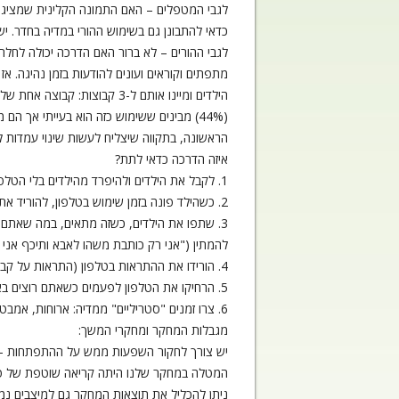
לגבי המטפלים – האם התמונה הקלינית שמציגים 
כדאי להתבונן גם בשימוש ההורי במדיה בחדר. י
לגבי ההורים – לא ברור האם הדרכה יכולה לחלח
הראשונה, בתקווה שיצליח לעשות שינוי עמדות ל
איזה הדרכה כדאי לתת?
1. לקבל את הילדים ולהיפרד מהילדים בלי הטלפון ביד. שיקבלו חיוך, קשר עין והתעניינות אמיתית בשלומם.
2. כשהילד פונה בזמן שימוש בטלפון, להוריד את הטלפון ולענות לילד עם שימוש בקשר עין.
3. שתפו את הילדים, כשזה מתאים, במה שאתם ע
להמתין ("אני רק כותבת משהו לאבא ותיכף אני 
4. הורידו את ההתראות בטלפון (התראות על קבלת מייל, הודעת טקסט, ווצאפ…). הסירו הסחות מכם ומהילדים.
5. הרחיקו את הטלפון לפעמים כשאתם רוצים באמת להיות עם הילדים. השאירו באוטו, בקופסא ייעודית בבית, בחדר אחר….
6. צרו זמנים "סטריליים" ממדיה: ארוחות, אמבטיה, כשהולכים וחוזרים מהגן, השכבה לישון ועוד.
מגבלות המחקר ומחקרי המשך:
יש צורך לחקור השפעות ממש על ההתפתחות – הא
המטלה במחקר שלנו היתה קריאה שוטפת של טקסטי
ניתן להכליל את תוצאות המחקר גם למיצבים נמוכ