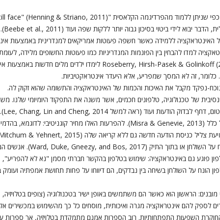
א לידי ביטוי בסיכון גבוה יותר ללקות שפה ועוד (Beebe et al., 2011).
וכיח את תרומתה של האינטראקציה ללמידה כאשר חשפה פעוטות אמריקאים למנדרינית באמצעות
ציה למדו להבחין בין הפונמות המנדריניות כמו פעוטות החשופים מלידה, לעומת 
אבחנה. אבל המסך הוא לא מה שמפריע: rry, Hirsh-Pasek & Golinkoff (2014
 כלומר, זה לא המסך שמפריע, אלא היעדר אינטראקטיביות.
-נפקד מקבל את האיכות והכמות של האינטראקציה והתשומה שהוא זקוק לה.
נסיבית של טכנולוגיה, טלפונים חכמים, אשר משנה את התפקוד היומיומי שלנו. מש
התמכר
Ward, ). אנשים המכורים יותר לנייד הרוויחו יותר מהרחקתו..
פון פוגע גם באינטראקציה: שימוש בטלפון בהקשר חברתי מסמן "נא לא להפריע", מה
 מובנים: הראשון הוא כאשר הם משתמשים באופן ישיר בטכנולוגיה (צופים בטלויזיה, 
ים לספק להם אינטראקציה מגרה ואיכותית, מוסחים כל כך מהשימוש במכשירים אלו
החוקרת השפעות התפתחותיות. רוב הספרות אמנם מתמקדת בטלויזיה, אך ספרות על