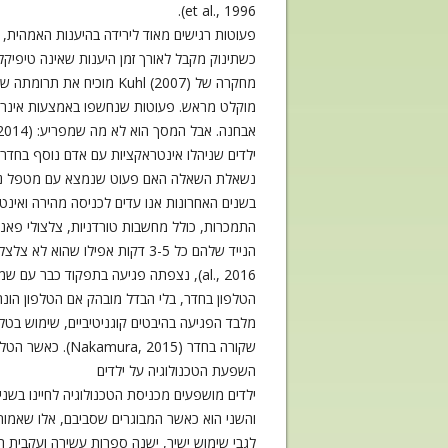
et al., 1996).
כשתינוק מקבל לאורך זמן היענות שאינה טיפיקלית, הדבר יבו
מחקרה של Kuhl (2007) מ
מוקלט מראש. פעוטות שנחשפו באמצעות אינרטאק
ילדים שניהלו אינטראקציות עם אדם נוסף בחדר.
נשאלת השאלה האם פעוט שנמצא עם מטפל נוכח
בשנים האחרונות אנו עדים לכניסה מהירה ואינט
הטלפון בחדר, בלי הבדל מובהק אם הטלפון הונח על השולחן או בתוך התיק (Duke, Gneezy, and Bos, 2017
מלבד הפגיעה בהיבטים קוגניטיביים, שימוש בטל
שקורה בחדר (Nakamura, 2015). כאשר הטלפון הונח על השולחן בשיחה בין נבדקים, הם דיווחו על פחות תחושת אמפתיה ועומק בשיחה (Misra et al., 2014).
השפעת הטכנולוגיה על ילדים
ילדים מושפעים מכניסת הטכנולוגיה לחיינו בשני
והשני הוא כאשר המבוגרים שסביבם, אלו שאמור
לגבי שימוש ישיר, ישנה ספרות עשירה ועקבית 