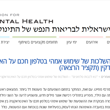
ם
אירועים
ימי עיון
תחומים מקצועיים בשיתוף
יצירת 
השלכות של שימוש אמהי בטלפון חכם על האי
דקין (תקציר הרצאה)
אמרים
>
"נא לכבות טלפונים" – השלכות של שימוש אמהי בטלפון חכם על האינטראקציה אם
כזי מחיינו. עם זאת, המחקר בתחום השפעתם על פעוטות דל ביותר. ממצאים ראשונ
תה עם הילד, מפריע בתהליכי רכישת אוצר מילים חדש, ומשפיע לרעה על השגי הילד
צורה מבוקרת את ההשפעות של שימוש אימהי בטלפון חכם על האינטראקציה בין אימ
דשים לפעילות משותפת במעבדה והאימהות הונחו לעסוק בפעילויות שונות בנוכחות ועם הפעוטות