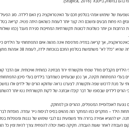
ק בייסבול (Stupica, 2016).
פעות של שימוש אמהי בטלפון חכם על האינטראקציה בין האם לילדה. סוג הפעילות 
ין) היו פחות מבעים ומשכם היה קצר יותר לעומת כשהאם היתה פנויה. קריאה בטלפ
חות הרחבות וכן יותר כשלונות לכוונות תקשורתיות המחייבות סגירת מעגל (כמו שאל
אינטראקציה, אך קריאה במדיה מודפסת אינה מהווה איום התפתחותי על הילדים כי
י הילדים מקבלים מודל שפתי ותקשורתי ירוד מבחינה כמותית ואיכותית. אם הדבר קורה
ם בעלי התפתחות תקינה, אך נכון שבעתיים כשמדובר בילדים בעלי סיכון התפתחותי 
ותי על מנת לרכוש שפה ותקשורת. לצערנו נראה שדווקא הורים של ילדים אלו נמש
הורים לילדים שבסופו של דבר קיבלו אבחנה של לקות תקשורתית נטו יותר להש
נוגעת לאוכלוסיית המטפלים, ההורים וכן למחוקק.
חות הילד – מחקרים כמו המחקר הזה מהווים בסיס לניסוח נייר עמדה. מוסדות לבריא
ה. יש להוציא אמירה ברורה וחד משמעית גם לגבי שימוש של גננות ומטפלות בטלפו
ם העבודה לאחר שעות העבודה. חקיקה כזאת יכולה להפחית צורך להיות זמין כל הזמן