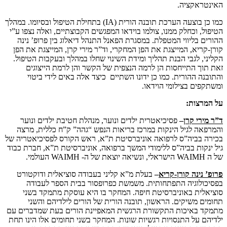
האינטראקציה.
כמו כן בוצעה הערכת תובנה הורית (IA) בתחילת הטיפול ובסיומו. במהלך
הטיפול, וכחלק ממנו, צולמו בוידאו המפגשים הקבוצתיים, ואלה נצפו ע”י
ההורים בליווי המטפלת. במסגרת הפאנל התנהל דיאלוג בין פרופ’ נינה
קורן-קריא, המייצגת את הפן המחקרי, וד”ר מירי קרן, המייצגת את הפן
הקליני, לגבי הבנת תהליך ומידת השינוי שחלו במהלך ובעקבות הטיפול.
זאת תוך התייחסות הן לרמה הנצפית של הקשר והן לרמת הייצוגים
והתובנה ההורית. כמו כן ידונו השתיים כיצד אלה באים לידי ביטוי
ומשתקפים בצילומי הוידאו.
על המרצות:
ד”ר מירי קרן
–
פסיכיאטרית ילדים ונוער, מנהלת חטיבת ילדים ונוער
והמרפאה לגיל הינקות במרכז בריאות הנפש “גהה” ק”ח כללית, מרצה
בכירה בביה”ס לרפואה אוניברסיטת ת”א, ראש הקורס לפסיכיאטריה של
גיל ינקות בביה”ס ללימודי המשך ברפואה, אוניברסיטת ת”א, חברת כבוד
של ה WAIMH הישראלי, ונשיאה יוצאת של ה- WAIMH העולמי.
פרופ’ נינה קורן-קריא
–
בעלת מ”א קליני בעבודה סוציאלית ודוקטורט
בפסיכולוגיה התפתחותית. משמשת כפרופסור בבית הספר לעבודה
סוציאלית באוניברסיטת חיפה. המחקר בו היא עוסקת מתמקד בשני
תחומים משיקים. הראשון, תובנה הורית של הורים לילדיהם והשני
מתמקד באיכות התקשורת הרגשית המאפיינת הורים בעת שמדברים עם
ילדיהם על התנסויות רגשיות שונות. המחקר בשני תחומים אלו הינו תחת