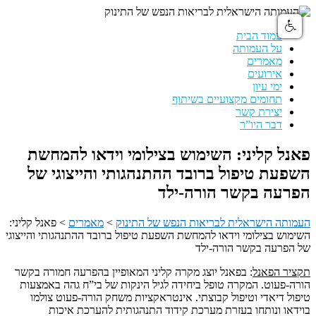
עמוד הבית
על העמותה
מאמרים
אירועים
ימי עיון
תחומים מקצועיים בשיתוף
יצירת קשר
דבר היו”ר
פאנל קליני: השימוש בצילומי וידאו להמחשת
השפעת טיפול ברובד ההתנהגותי והייצוגי של
הפרעה בקשר הורה-ילד
העמותה הישראלית לבריאות הנפש של התינוק
>
מאמרים
>
פאנל קליני:
השימוש בצילומי וידאו להמחשת השפעת טיפול ברובד ההתנהגותי והייצוגי
של הפרעה בקשר הורה-ילד
תקציר הפאנל
: בפאנל יוצג מקרה קליני המאופיין בהפרעה חמורה בקשר
הורה-פעוט. המקרה טופל ביחידה לגיל הינקות של בי”ח גהה באמצעות
טיפול דיאדי וטיפול קבוצתי. אינטראקציות משחק הורה-פעוט צולמו
בוידאו ונותחו בעזרת מערכת קידוד התנהגותית להערכת איכות