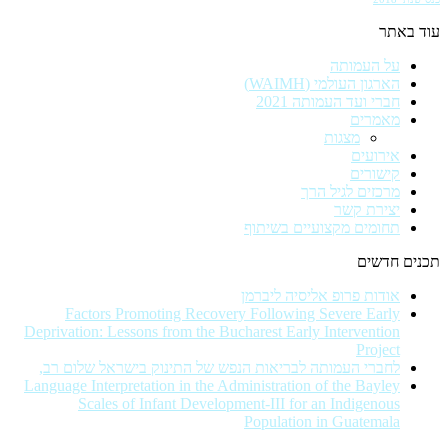
עוד באתר
על העמותה
הארגון העולמי (WAIMH)
חברי ועד העמותה 2021
מאמרים
מצגות
אירועים
קישורים
מרכזים לגיל הרך
יצירת קשר
תחומים מקצועיים בשיתוף
תכנים חדשים
אודות פרופ אליסיה ליברמן
Factors Promoting Recovery Following Severe Early
Deprivation: Lessons from the Bucharest Early Intervention
Project
לחברי העמותה לבריאות הנפש של התינוק בישראל שלום רב,
Language Interpretation in the Administration of the Bayley
Scales of Infant Development-III for an Indigenous
Population in Guatemala