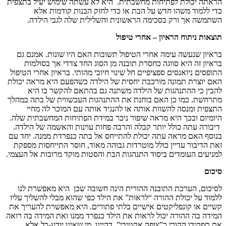
הראתה יכולת לפתיחות מחשבתית. היא לא עשתה שימוש יעיל בתצפית
כדי ללמוד משהו חדש על הבת או כדי לחזק הבנות קודמות אלא
השתמשה אך ורק בסכימה הראשונית והשלילית שלה לגבי הילדה.
תוצאות ניתוח הראיון – אחרי טיפול
בראיון שנעשה עימה אחרי הטיפול תשובות האם היו שונות. אמנם גם
בראיון זה היא סווגה כחסרת תובנה מן הסוג החד צדדי אך בסולמות
התופסים ניואנסים ספציפיים חל שינוי חיובי מהותי. בראיון אחרי הטיפול
האם יוצרת תמונה מורכבת יחסית של הילדה כשהפעם היא מראה יכולת
להבין כי ההתנהגות של הילדה משתנה גם בהתאם להקשר בו היא
מתרחשת. כמו כן האם בוחנת את ההתנהגות העכשווית של בתה במהלך
התצפית ומנסה להשוות אותה או להנגיד אותה עם המוכר לה מחיי
היומיום ובכך היא מראה שיפור ניכר במידת הפתיחות המחשבתית שלה.
דיבורה עתה כולל יותר קבלה והרבה פחות עוינות והאשמה של הילדה.
בנוסף האם מראה עתה יכולת להתייחס אל בתה כנפרדת ממנה. יחד עם
זאת הדיבור עדיין כולל מוטרדות גבוהה מאוד, חוסר התייחסות מספקת
למניעים העומדים ביסוד התנהגות הבת והסטות מוקד מרובות אל העצמי.
סיכום
לסיכום, הערכת התובנה ההורית הינה חשובה שכן היא מאפשרת לנו
ללמוד על יכולת ההורה “לראות” את הילד כפי שהוא מבלי להשליך עליו
קשיים או קונפליקטים אישיים בלתי פתורים. היא מאפשרת להעריך את
המידה בה ההורה יכול לראות את הילד כנפרד ממנו ואת המידה בה רואה
את תפקידו ההורי כ”צופה אקטיבי”, דהיינו, מי שאינו יודע-כל אלא