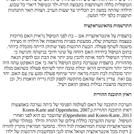
הטיפולית כללה השתתפות בקבוצה הורה-ילד ובטיפול דיאדי כל שבוע.
הילדה שהתה במעון רב תכליתי עד שעות הערב. הצוות תאר התנהגות
תוקפנית כלפי ילדי המעון.
התרשמות מהאינטראקציה
בתצפית על אינטראקציית אם – בת לפני הטיפול נראית האם מרוכזת
בעצמה ובמשחק שלה, ממעטת בפניות מותאמות אל הילדה וזו מצידה
מיעטה לשתף פעולה. הבעת הרגשות מצד שתיהן הייתה מוגבלת ביותר.
בתום הטיפול ביחידה האם דווחה על שינוי חיובי בגישתה והגישה כי
ההליך הטיפולי לימד אותה להבין טוב יותר את הבת וגם להפיק הנאה
מההורות. בתצפית שנערכה בתום הטיפול נראה כי אכן האפקט עתה היה
חיובי יותר והשתיים הראו יכולת טובה יותר לשיתוף פעולה כשהאם מגלה
יותר סובלנות לבת והבת מראה יותר שיתוף פעולה ומגע עין עם האם. יחד
עם זאת עדיין נראה שהאם מתקשה לספק לבת גרייה תואמת גיל, וכן
מתקשה בהצבת גבולות באופן תואם ויעיל.
ראיון התובנה ההורית
הערכת התובנה של האם לעולמה הפנימי של ביתה נערכה באמצעות
ראיון התובנה ההורית (Koren-Karie and Oppenheim, 2007;
Oppenheim and Koren-Karie, 2013) שהועבר גם הוא לפני ואחרי
הטיפול. שיטת ההערכה כוללת צילום של ההורה והילד במהלך שלוש
אינטראקציות שונות המותאמות לגיל הילד. בהמשך המראיין מקרין להורה
2 דקות מכל אינטראקציה ושואל אותו לגבי המחשבות והרגשות של ילדו