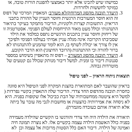
כמישהו שיש להבינו אלא יותר כאמצעי להפגנת הורות טובה, או
כמוקד לחששות ולחרדות.
היעדר תובנה מהסוג המרוחק/לא מעורב
: המאפיין המרכזי של דפוס
זה הוא חוסר המעורבות הרגשית וחוסר העניין של ההורה בתכני
הריאיון. התשובות קצרות ולקוניות, הדיבור מתמקד בעיקר בתיאור
התנהגותי וכולל מעט מאוד התייחסות לעולם הפנימי. אסטרטגיה זו
של ריחוק וחוסר עניין בתכנים הרגשיים נתפס כמלמד את הילד
שסביבתו הקרובה אינה מגלה עניין אמיתי בעולמו הפנימי ולפיכך
אין לו צורך או יכולת לשתף בו, הוא לומד שהמניע להתנהגותו לא
ברור להורה וכי ההתנהגות (הרובד החיצוני) הוא הדבר הקובע.
היעדר תובנה מהסוג המעורב
– דפוס זה מתאפיין בשימוש במספר
סגנונות דיבור בו זמנית. למשל דיבור מנותק שכולל גם קטעים של
מוטרדות גבוהה.
תוצאות ניתוח הראיון – לפני טיפול
בראיון שהועבר לאם המתוארת בהצגת המקרה לפני הטיפול היא סווגה
כחסרת תובנה מהדפוס החד צדדי. הדיבור שלה התאפיין בקשיי נפרדות (
למשל היא ציטטה ממחשבותיה של הבת כביכול אלו שקופות בפניה. היא
לא ניסחה את אמירותיה כהצעות או מחשבות לגבי מה עובר על ביתה
אלא תיארה אותם כעובדה מוגמרת).
תיאורה את הילדה היה חד צדדי והודגשו בו הקשיים שהילדה מעמידה
בפניה כולל האשמת הילדה עצמה בקשיים אלו. לא נוצרה תמונה חיה
ואמינה של הילדה. דיבור האם כלל הסטות מרובות אל עצמה וכן לא