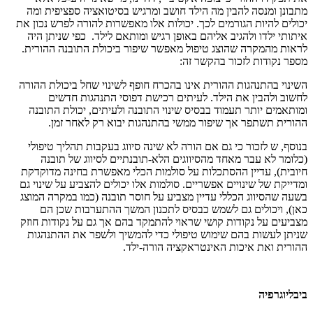
מתבונן ומנסה להבין מה הילד חושב ומרגיש בסיטואציה ספציפית ומה
יכולים להיות הגורמים לכך. יכולות אלו מאפשרות להורה לפרש נכון את
איתותי ילדו ולהגיב אליהם באופן רגיש ומותאם לילד. כפי שניתן היה
לראות מהמקרה שהוצג טיפול מאפשר שיפור ביכולת התובנה ההורית.
מספר נקודות לזכור בהקשר זה:
השינוי בהתנהגות ההורית אינו בהכרח חופף לשינוי שחל ביכולת ההורה
לחשוב ולהבין את הילד. לעיתים רכישת דפוסי התנהגות חדשים
ומותאמים יותר תעמוד בבסיס שינוי התובנה ולעיתים, יכולת התובנה
ההורית תשתפר אך שיפור ממשי בהתנהגות יבוא רק לאחר זמן.
בנוסף, ש לזכור כי גם אם הורה לא שינה סיווג בעקבות תהליך טיפולי
(כלומר לא עבר מאחד מהסיווגים הלא-תובנתיים לסיווג של תובנה
חיובית), עדיין ההסתכלות על סולמות הכלי מאפשרת בחינה מדוקדקת
ומדייקת של שינויים אפשריים. סולמות אלו יכולים להצביע על שינוי גם
בשעה שהסיווג הכללי עדיין מצביע על חוסר תובנה (כמו במקרה המוצג
כאן), ויכולים גם לשמש כבסיס לתכנון המשך ההתערבות שכן הם
מצביעים על נקודות קושי שראוי להתמקד בהם אך גם על נקודות חוזק
שניתן לעשות בהם שימוש טיפולי כדי להמשיך ולשפר את ההתנהגות
ההורית ואת איכות האינטראקציה הורה-ילד.
ביבליוגרפיה