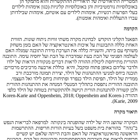
המטרייה התיאורטית של תיאוריית ההתקשרות והוא מתמקד הן
באוכלוסיות נורמטיביות והן באוכלוסיות קליניות (כגון אימהות לילדים
בעלי הפרעות רגשיות, אימהות לילדים עם אוטיזם, אימהות שבילדותן
עברו התעללות ואימהות אומנות).
הקדמה
הפאנל הקליני הוקדש לבחינת מקרה משתי זוויות ניתוח שונות. הזווית
האחת כללה התבוננות על איכות האינטראקציה של האם בזמן משחק
משותף עם ביתה, והשנייה כללה את הערכת מידת התובנה שמגלה האם
לעולמה הפנימי של הבת בעת שמדברת על הבת ועל יחסיה עימה. התובנה
ההורית מתייחסת ליכולת ההורה לראות דברים מנקודת הראות של ילדו
ולדבר עליהם באופן פתוח ומקבל, והיא כוללת ארבעה מרכיבים מרכזיים:
תובנה ביחס למניעי ההתנהגות של הילד, יצירת תמונה מורכבת ורב
ממדית של הילד, תפיסת הילד כנפרד ופתיחות ביחס לילד ואל העצמי.
התובנה ההורית נתפסת כתהליך המנטלי המנחה את ההתנהגות ההורית
ולכן קשורה להתנהגות הורית רגישה ולהתקשרות בטוחה של הילד כלפי
ההורה (Koren-Karie and Oppenheim, 2018; Oppenheim and Koren-
Karie, 2009).
תיאור מקרה
המקרה שהוצג היה של ילדה שהופנתה בינקותה למרפאה לבריאות הנפש
ב”גהה” בהוראת בית משפט בשל בעיות הורות חריפות. ההתרשמות
הראשונה מהאינטראקציה של האם והבת הייתה שלאם יש קשיים
חריפים לראות את הצרכים ההתפתחותיים והרגשיים של הבת. התכנית