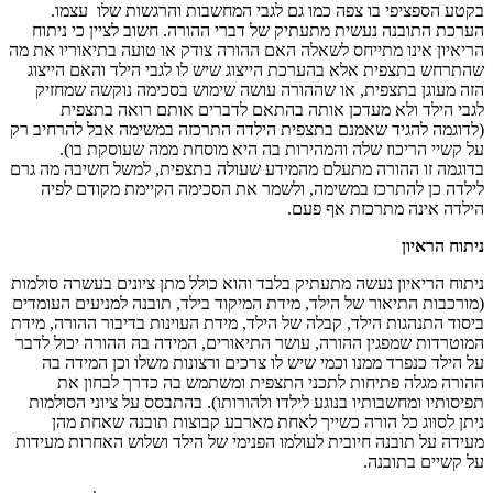
בקטע הספציפי בו צפה כמו גם לגבי המחשבות והרגשות שלו עצמו.
הערכת התובנה נעשית מתעתיק של דברי ההורה. חשוב לציין כי ניתוח
הריאיון אינו מתייחס לשאלה האם ההורה צודק או טועה בתיאוריו את מה
שהתרחש בתצפית אלא בהערכת הייצוג שיש לו לגבי הילד והאם הייצוג
הזה מעוגן בתצפית, או שההורה עושה שימוש בסכימה נוקשה שמחזיק
לגבי הילד ולא מעדכן אותה בהתאם לדברים אותם רואה בתצפית
(לדוגמה להגיד שאמנם בתצפית הילדה התרכזה במשימה אבל להרחיב רק
על קשיי הריכוז שלה והמהירות בה היא מוסחת ממה שעוסקת בו).
בדוגמה זו ההורה מתעלם מהמידע שעולה בתצפית, למשל חשיבה מה גרם
לילדה כן להתרכז במשימה, ולשמר את הסכימה הקיימת מקודם לפיה
הילדה אינה מתרכזת אף פעם.
ניתוח הראיון
ניתוח הריאיון נעשה מתעתיק בלבד והוא כולל מתן ציונים בעשרה סולמות
(מורכבות התיאור של הילד, מידת המיקוד בילד, תובנה למניעים העומדים
ביסוד התנהגות הילד, קבלה של הילד, מידת העוינות בדיבור ההורה, מידת
המוטרדות שמפגין ההורה, עושר התיאורים, המידה בה ההורה יכול לדבר
על הילד כנפרד ממנו וכמי שיש לו צרכים ורצונות משלו וכן המידה בה
ההורה מגלה פתיחות לתכני התצפית ומשתמש בה כדרך לבחון את
תפיסותיו ומחשבותיו בנוגע לילדו ולהורותו). בהתבסס על ציוני הסולמות
ניתן לסווג כל הורה כשייך לאחת מארבע קבוצות תובנה שאחת מהן
מעידה על תובנה חיובית לעולמו הפנימי של הילד ושלוש האחרות מעידות
על קשיים בתובנה.