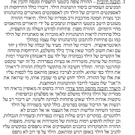
תובנה חיובית
– ההורה צופה בקטעי התצפית ומנסה להבין את
המניעים העומדים ביסוד התנהגות הילד. דיבורו כולל התייחסות הן
לאספקטים חיוביים של הילד והן לאספקטים מאתגרים בהתנהגותו
וכך נוצרת תמונה מורכבת ורב ממדית של הילד. תיאורי ההורה
מעוגנים היטב בקטעי התצפית ונתמכים על ידי תיאורים מותאמים
מחיי היומיום. ההורה מפגין פתיחות למידע העולה מן התצפית,
כולל פתיחות לראות התנהגויות לא מוכרות או מאתגרות של הילד
כמו גם פתיחות להתבונן בהתנהגותו שלו עצמו במהלך
האינטראקציה. דיבורו של הורה מעיד על קבלה של הילד ( יחד
עם זאת חשוב לזכור שאין צורך בילד מושלם), התייחסות פתוחה
אל הקשיים של הילד (במקרה של ילד עם דיאגנוזה) והיעדר רמות
גבוהות של עוינות, מוטרדות או בעיות בנפרדות. כל זה יוצר טקסט
קוהרנטי וברור. תהליך חשיבה זה מתקשר ליכולת ההורה ל’ראות’
את הילד כפי שהוא, ולהגיב לצרכיו באופן מותאם בלי לכפות עליו
את אלו של ההורה. הילד יחוש שיש מי שמבין אותו, מי שרואה את
ה”אני” שלו מעבר לרובד ההתנהגות המוחצנת.
היעדר תובנה מהסוג החד צדדי
: הורה בדפוס זה מאופיין בראיה חד
ממדית של הילד (הילד מושלם ומלאך או מפלצת) ובתפיסות
נוקשות אודות הילד שאינן פתוחות לבחינה ולשינוי. יש דיבור רב על
רגשות אך הדיבור עמוס בפרטים, כולל קושי בשמירה על הילד
כמוקד השיחה וגלישות רבות אל העצמי או אל תכנים לא
רלוונטיים. במקרים רבים עולות בעיות בנפרדות ובשמירת הגבולות,
וכן יכולות להופיע רמות גבוהות של מוטרדות או עוינות. מוצפות
ההורה והתמקדותו בתכנים המעסיקים אותו נתפסים כמקשים עליו
להגיב אל הילד באופן רגיש ומותאם. הילד על פי רוב לא נתפס