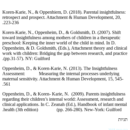
Koren-Karie, N., & Oppenhiem, D. (2018). Parental insightfulness:
retrospect and prospect. Attachment & Human Development, 20,
223-236.
Koren-Karie, N., Oppenheim, D., & Goldsmith, D. (2007). Shift
toward insightfulness among mothers of children in a therapeutic
preschool: Keeping the inner world of the child in mind. In D.
Oppenheim, & D. Goldsmith, (Eds.), Attachment theory and clinical
work with children: Bridging the gap between research, and practice
(pp.31-57). NY: Guilford.
Oppenheim, D., & Koren-Karie, N. (2013). The Insightfulness
Assessment: Measuring the internal processes underlying
maternal sensitivity. Attachment & Human Development, 15, 545-
561.
Oppenheim, D., & Koren- Karie, N. (2009). Parents insightfulness
regarding their children’s internal world: Assessment, research and
clinical applications. In C. Zeanah (Ed.), Handbook of infant mental
health (3th edition) (pp. 266-280). New-York: Guilford.
תגיות
כנס שנתי 2018