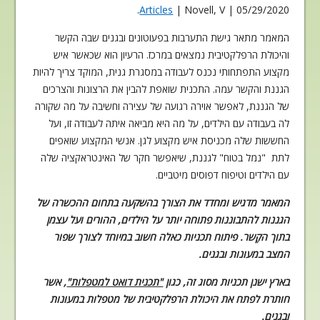
Articles
| Novell, V.
05/29/2020 |
המאמר מתאר גישת התערבות בפעוטונים ובגנים שבה הקשר
והיכולת הרפלקטיבית נמצאים במרכז. הרעיון הוא שכאשר איש
מקצוע התפתחותי נכנס לעבודה במסגרת גנית, המוקד צריך להיות
הגננת והקשר עמה. התכנית שואפת להבין את הרצונות והצרכים
של הגננת, לאפשר אוירה רגועה של עצירה וחשיבה על מה שקורה
לה בעבודה עם הילדים, על מה היא מביאה איתה לעבודה זו, ועל
החששות שלה מכניסת איש מקצוע לגן. אנשי המקצוע שואפים
לתת "נמל בטוח" לגננת, שיאפשר חקר של האינטראקציה שלה
עם הילדים וטיפוח דפוסים מיטביים.
המאמר מדגיש ומחדד את הצורך בהשקעה בתחום ההכשרה של
הגננות להתבוננות פתוחה יותר על הילדים, ההורים ועל עצמן
בתוך הקֶשר. פיתוח תכניות כאלה חשוב במיוחד לצורך שפור
המצב במעונות ובגנים.
בארץ ישנן תכניות מסוג זה, כגון
"תכנית דואט למטפלות"
, אשר
חותרת לפתח את היכולת הרפלקטיבית של מטפלות במעונות
ובגנים
.