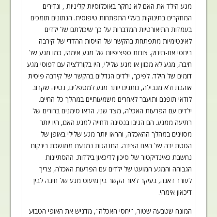
מגע הילד את
האם לא נחקר באוכלוסיות קליניות , ונדירים
המחקרים בתינוקות בעלי התפתחות טיפוסית
.
הנתונים תומכים
בעמדות התיאורטיות המדברות על כך שיכולתם של ילדים
לאינטימיות
מתפתחת בהקשר של הויסות ההדדי של קירבה
ביחסי אם-תינוק. צורות ספציפיות של מגע
אימהי, כמו מגע של
חיבה, מגע לא מכוון או מגע שלילי, היו בקורלציה עם דפוסי מגע
דומים של הילד. לפיכך, ילדים הגדלים בהקשר של קירבה פיסית
אוהבת ולא מגבילה, נותנים
יותר מגע למטפלים, נטייה שקרוב
לודאי תופנם ותועבר לאחרים משמעותיים במהלך כל
החיים.
ילדים עם הפרעות האכלה, מצד שני, הראו סימנים ברורים של
רתיעה ממגע. הם
הגיבו בנסיגה ודחייה למגע האם, היו יותר
מסויגים במהלך ההאכלה, והראו יותר מגע
שלילי באופן של
הסטת ידה של האם הצידה. התנהגות נמנעת ממושכת בינקות
נחשבת
כאינדיקטור של סיכון לדיכאון בילדות. ההסתייגות
הגבוהה והמגע המועט של ילדים עם
הפרעות האכלה, צריך
לעורר דאגה, בעיקר לאור הקשר בין מיעוט מגע של חיבה לבין
דיכאון
אימהי
.
המונח שטבעה שטור, "יחסי האכלה", מדגיש את האופי הטבוע