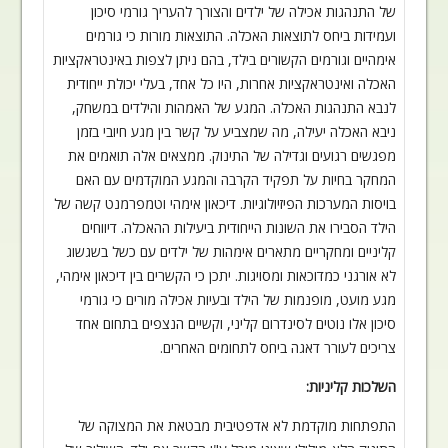
של התנהגות
אכילה של ילדים והצורך להעריך גורמי סיכון
ועמידות ביחס לתוצאות האכלה. התוצאות
מורות כי גורמים
אימהיים וגורמים הקשורים בילד, בהם ניתן לצפות באינטראקציות
האכלה
ואינטראקציות אחרות, היו כל אחד, בעלי יכולת ייחודית
לנבא התנהגות האכלה. המגע של
האמהות והילדים במשחק,
ניבא האכלה יעילה, מה שמצביע על קשר בין מגע חיובי בזמן
מפגשים רגועים וגדילה של התינוק. ממצאים אלה תואמים את
המחקר בחיות על תפקיד הקרבה
והמגע המוקדמים עם האם
בויסות המערכות הפיזיולוגיות. דיכאון אימהי וטמפרמנט קשה של
הילד הסבירו את השונות הייחודית ביעילות ההאכלה. דיווחים
קליניים ומחקריים מתארים
אימהות של ילדים עם כשל בשגשוג
לא אורגני כמדוכאות ומסויגות. יתכן כי הקשרים בין
דיכאון אימהי,
מגע מועט, מופנמות של הילד ובעיות אכילה מורים כי גורמי
סיכון אלו
נוטים לסינדרום קליני, וקשיים הנצפים בתחום אחד
צריכים לעורר דאגה ביחס לתחומים
האחרים
.
השלכות קליניות
:
התפתחות מוקדמת לא אדפטיבית
מבטאת את המצוקה של