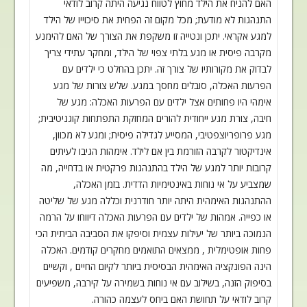
האם להניח את הילד מחוץ לטווח
נגיעה היתה קרוב לודאי
התנהגות לא מודעת; מכל מקום זה הפחית את סיכוייו של הילד
למגע אקראי. יתכן ונטייה זו משקפת את הצורך של האם להימנע
מקרבה פיסית או מגע בלתי
צפוי של הילד, ומחקר עתידי צריך
לבדוק את מקורותיו של צורך זה. יתכן בהחלט כי ילדים
עם
הפרעות האכלה, סובלים מחסך במגע. שלש צורות של מגע
אימהי היו פחותים אצל ילדים
עם הפרעות האכלה: מגע של
חיבה, צורת מגע ייחודית להורים המחזקת התפתחות קוגניטיבית
;
מגע פרופריוצפטיבי, המסייע לגדילה פיסית; ומגע לא מכוון,
אינדיקטור לקרבה הזורמת
בין אם לילד. אימהות הגיבו לעיתים
קרובות יותר למגע של הילד בהתנהגות פרקטית או
בדחייה, מה
שמצביע על אי נוחות באינטימיות הדדית. בזמן האכלה,
ההתנהגות האימהית
היתה יותר חודרנית וכללה מגע של שליטה
או כפייה. אמהות של ילדים עם הפרעות האכלה
דיווחו על הרמה
הנמוכה ביותר של יעילות עצמית וסיפקו את הסביבה הביתית הכי
פחות
אופטימלית , ממצאים התואמים מחקרים קודמים. האכלה
הינה הפונקציה האימהית הבסיסית
ביותר לקיום החיים , וקשיים
בסיפוק הזנה, בשילוב עם אי נוחות בשמירה על קירבה
,
משפיעים
קרוב לודאי על תחושת האם ביחס לעצמה כהורה
.