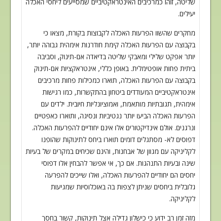
שליטה, זוהו
כמרכיבים האינטראקטיביים שמסייעים ליחסי האכלה
יעילים
.
מחקרים שהשוו הפרעות האכלה לקבוצות בקורת, מצאו כי
בקבוצה עם הפרעות האכלה קימת
חודרנות אימהית גבוהה יותר,
יותר אפקט שלילי ומאבקי שליטה בדיאדה אם-תינוק, וסביבה
ביתית פחות אופטימלית. באופן כללי, אינטראקציות אם-תינוק
בקבוצה עם הפרעות האכלה
,
תוארו כמכילות פחות מרכיבים
אינטראקטיביים המעודדים ביטחון בהתקשרות, כמו רגישות
אימהית, תגובתיות מותאמת, ואמוציונליות חיובית. ילדים עם
הפרעות האכלה הביעו יותר
נגטיביות ונסיגה, ותוארו כאפטיים
ונרגנים. אולם אינדיקטורים אלו אינם יחודיים
להפרעות האכלה.
דפוסים לא- מסתגלים דומים תוארו ביחס לתינוקות שהופנו
לקליניקה עם
מגוון של אבחנות, והינם שכיחים במקרים של בעיות
שינה ובעיות התנהגות. אם כך, אי
אפשר להבחין אלו דפוסי
יחסים הם יחודיים להפרעות האכלה, ואלו שייכים להפרעה
גלובלית
ביחסים שניתן לצפות בה באוכלוסיות שמגיעות
לקליניקה
.
מזה זמן רב ידוע כי כישלון גדילה אצל תינוקות, קשור בחסך