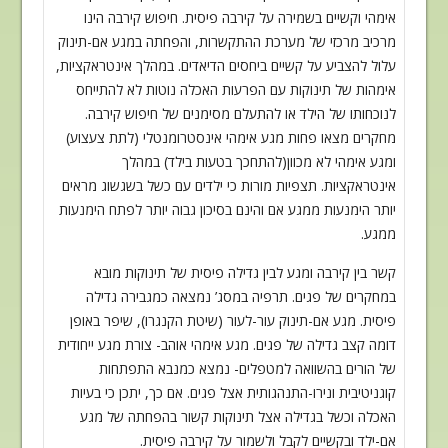
אימהי וקשיים בשמירה על
קירבה פיסית. חיפוש קירבה הינו
מרכיב מרכזי של מערכת ההתקשרות, והפחתה במגע
אם-תינוק
עלול להצביע על קשיים ביחסים הדיאדים. במהלך אינטראקציות,
אימהות של
תינוקות עם הפרעות האכלה נוטות לא להתייחס
לנוכחותו של הילד או להתעלם מסימנים של
חיפוש קירבה.
מחקרים מצאו פחות מגע אימהי אינסטרומנטלי (לתת צעצוע)
ומגע אימהי לא
מכוון(להתחכך בטעות בילד) במהלך
אינטראקציות. תצפיות מורות כי ילדים עם כשל בשגשוג
מראים
יותר הימנעות ממגע אם והינם בסיכון גבוה יותר לפתח הימנעות
ממגע
.
קשר בין קירבה ומגע לבין גדילה פיסית של תינוקות מובא
במחקרים של פגים. תרפיה
במסג’ נמצאה כמגבירה גדילה
פיסית. מגע אם-תינוק עור-לעור (שיטת הקנגרו), שיפר באופן
דומה קצב גדילה של פגים. מגע אימהי אוהב- צורת מגע ייחודית
של הורים בהשוואה
למטפלים- נמצא כמנבא התפתחות
קוגניטיבית ונירו-התנהגותית אצל פגים. אם כך, יתכן כי
בעיות
האכלה וכשל בגדילה אצל תינוקות קשור בהפחתה של מגע
אם-ילד ובקשיים לקבל
ולשמור על קירבה פיסית
.