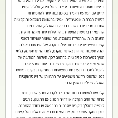
התינוק הלא-מילולי שאינו מוכל ע"י הקשר אם-ילד. השילוב של
רגישות מועטת וצמצום מגע אימהי של חיבה, עלול להעמיד
ילדים עם הפרעת האכלה בסיכון
גבוה יותר להתפתחות
רגשית-חברתית אופטימלית, אפילו בהשוואה לאוכלוסיות קליניות
אחרות. מחקרים מצאו כי בהפרעות האכלה, התערבויות
שהתמקדו ברגישות האימהית, היו
יעילות יותר מאשר תרפיות
התנהגותיות שהתמקדו בהאכלה, מה שאומר שאיתור דפוסי
קשר
ספציפיים יכול להיות יעיל. במקרה של הפרעות האכלה,
ישנה חשיבות מיוחדת באיתור
מוקדם, לפני שמתרחש נזק בלתי
הפיך למערכות פיזיולוגיות. בהתאם לכך, העלאת המודעות
של
אנשי מקצוע לסימנים מוקדמים של הימנעות ממגע יכולה
להוביל לתכנון התערבויות
ספציפיות המתמקדות בקרבה פיסית
לפני שדפוסי הקשר משפיעים על התהוותן של אינטראקציות
האכלה שליליות באופן הדדי
.
קלינאים לעיתים נדירות שמים לב לקרבה ומגע. אולם, חוסר
נוחות של האם מקרבה או
דחייה ממגע עם התינוק, ניתנים
לצפייה במהלך ביקורים שגרתיים במרפאה או בחדר ההמתנה
.
יתכן ומחקר עתידי יבדוק את המקורות האמוציונאליים של קשיים