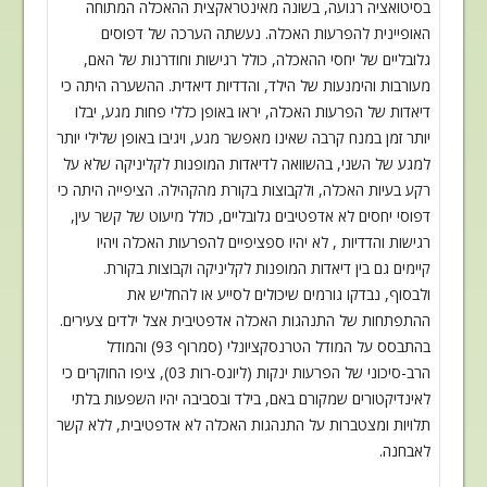
בסיטואציה רגועה, בשונה
מאינטראקצית ההאכלה המתוחה
האופיינית להפרעות האכלה. נעשתה הערכה של דפוסים
גלובליים של יחסי ההאכלה, כולל רגישות וחודרנות של האם,
מעורבות והימנעות של הילד
,
והדדיות דיאדית. ההשערה היתה כי
דיאדות של הפרעות האכלה, יראו באופן כללי פחות מגע
,
יבלו
יותר זמן במנח קרבה שאינו מאפשר מגע, ויגיבו באופן שלילי יותר
למגע של השני
,
בהשוואה לדיאדות המופנות לקליניקה שלא על
רקע בעיות האכלה, ולקבוצות בקורת מהקהילה
.
הציפייה היתה כי
דפוסי יחסים לא אדפטיבים גלובליים, כולל מיעוט של קשר עין,
רגישות
והדדיות , לא יהיו ספציפיים להפרעות האכלה ויהיו
קיימים גם בין דיאדות המופנות
לקליניקה וקבוצות בקורת.
ולבסוף, נבדקו גורמים שיכולים לסייע או להחליש את
ההתפתחות
של התנהגות האכלה אדפטיבית אצל ילדים צעירים.
בהתבסס על המודל הטרנסקציונלי (סמרוף
93)
והמודל
הרב-סיכוני של הפרעות ינקות (ליונס-רות 03), ציפו החוקרים כי
לאינדיקטורים שמקורם באם, בילד ובסביבה יהיו השפעות בלתי
תלויות ומצטברות על
התנהגות האכלה לא אדפטיבית, ללא קשר
לאבחנה
.