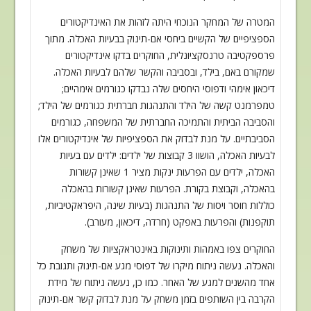
המטרה של המחקר הנוכחי היתה לזהות את האינדיקטורים
הספציפיים של הקשיים ביחסי
אם-תינוק בבעיות האכלה. מתוך
פרספקטיבה טרנסקציונלית, החוקרים בדקו אינדיקטורים
שמקורם באם, בילד, ובסביבה והקשר שלהם לבעיות האכלה.
דיכאון אימהי ודפוסי היחסים
שלה נבדקו כגורמים אימהיים;
טמפרמנט קשה של הילד והתנהגות חברתית כגורמים של הילד
;
והסביבה הביתית והתמיכה החברתית של המשפחה, כגורמים
הסביבתיים. על מנת לבדוק את
הספציפיות של אינדיקטורים אלו
לבעיות האכלה, הושוו 3 קבוצות של ילדים: ילדים עם
בעיות
האכלה, ילדים עם הפרעות ינקות מציר 1 שאינן קשורות
בהאכלה, וקבוצת בקורת
.
הפרעות שאינן קשורות בהאכלה
כוללות חוסר ויסות של התנהגות (בעיות שינה
,
היפראקטיביות,
תוקפנות) והפרעות באפקט (חרדה, דיכאון, מעורב
).
החוקרים צפו באמהות ותינוקות באינטראקציות של משחק
והאכלה. נעשה ניתוח מיקרו של
דפוסי מגע אם-תינוק ותגובת כל
אחד מהשנים למגע של האחר. כמו כן, נעשה ניתוח של מידת
הקרבה בין השותפים בזמן משחק על מנת לבדוק קשר אם-תינוק