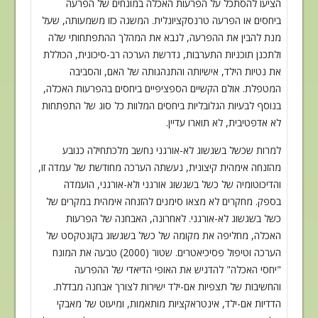
הציעו להסתכל על הפרעות האכלה
במונחים של הפרעה
ביחסים או הפרעה טרנסקציונלית. המשגה כזו משמעותה, שעל
מנת להבין
את ההפרעה, לנבא את המהלך ההתפתחותי שלה
ולתכנן תוכניות התערבות, נדרשת הערכה
רב-סיכונית, הכוללת
את נטיות הילד, אישיותה והתנהגותה של האם, והסביבה
המטפלת. אולם
הקשיים הספציפיים ביחסים בהפרעות האכלה,
בנוסף לבעיות הגלובליות ביחסים המלוות כל
סוג של התפתחות
לא אדפטיבית, לא תוארו עדיין
.
למרות שכשל בשגשוג לא-אורגני נחשב מלכתחילה כנובע
מהזנחה אימהית קיצונית, נעשתה
הערכה מחודשת של עמדה זו,
והדיכוטומיה של כשל בשגשוג אורגני ולא-אורגני, הועמדה
בספק. מחקרים לא מצאו סימנים להזנחה אימהית במקרים של
כשל בשגשוג לא-אורגני
.
לאחרונה, האבחנה של הפרעות
האכלה, מחליפה את מקומה של כשל בשגשוג בקונטקסט של
הערכה
וטיפול פסיכיאטרים. שטור (2000) טבעה את המונח
"יחסי האכלה" להדגיש את
האופי הדיאדי של ההפרעה
והחשיבות של תצפיות אם-ילד ישירות לצורך
אבחנה מבדלת.
הדדיות אם-ילד, אינטראקציות מותאמות, ומיעוט של מאבקי