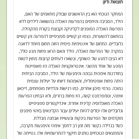
תוצאות ודיון
:
המחקר הנוכחי הוא בין הראשונים שבודק
מתאמים של האם,
הילד, הסביבה והיחסים בהפרעות האכלה בהשוואה לילדים ללא
הפרעות
האכלה המופנים לקליניקה וקבוצת בקורת מהקהילה.
בהתאם להשערות, נצפו הן קשיים
ספציפיים להפרעה והן קשיים
גלובליים. התחום של אינטימיות פיסית היווה תחום מיוחד
לדאגה
במקרה של הפרעות האכלה. הילד והאם הראו פחות מגע כולל,
לא הגיבו למגע של
השותף, ונשארו לעיתים קרובות מחוץ לטווח
המגע של אחד מהשני. אינטראקציות האכלה היו
מאופיינות
בחודרנות אימהית גבוהה והימנעות של הילד, הסביבה הביתית
היתה פחות
אופטימלית, והאמהות דיווחו על יעילות עצמית
נמוכה. גורמי סיכון אחרים, כמו רגישות
והדדיות מופחתים, דיכאון
אימהי, וטמפרמנט קשה, היו פחות ברורים, ולא הבחינו הפרעות
האכלה מאוכלוסיה קלינית אחרת. אינדיקטורים ספציפיים
וגלובליים אלו יכולים להיות
יעילים עבור הקלינאים בזיהוי סימנים
מוקדמים של הפרעות בינקות ובעשיית אבחנה מבדלת
.
כשל בגדילה נקשר מזה זמן רב לחסך אימהי והימנעות מקרבה,
והממצאים
הנוכחיים נותנים תיקוף להתרשמויות אלו. נטייתה של