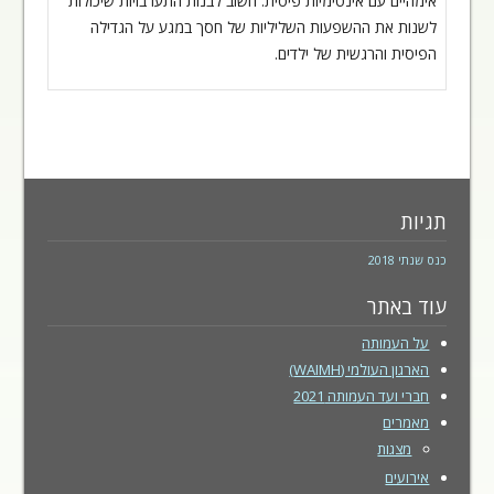
אימהיים עם אינטימיות
פיסית. חשוב לבנות התערבויות שיכולות
לשנות את ההשפעות השליליות של חסך במגע על
הגדילה
הפיסית והרגשית של ילדים
.
תגיות
כנס שנתי 2018
עוד באתר
על העמותה
הארגון העולמי (WAIMH)
חברי ועד העמותה 2021
מאמרים
מצגות
אירועים