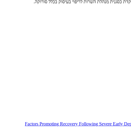
קדת כסגנית מנהלת השרות לריפוי בעיסוק בכלל סורוקה.
Factors Promoting Recovery Following Severe Early Depri