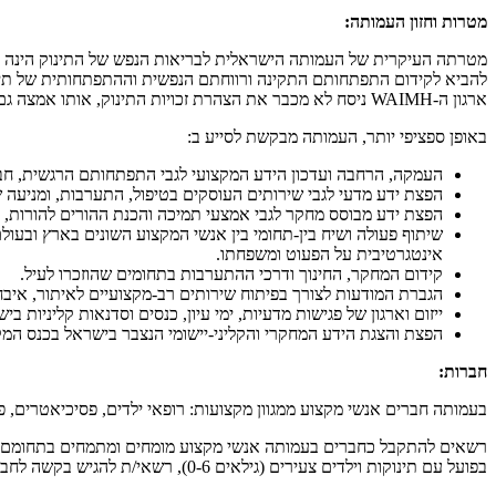
מטרות וחזון העמותה:
מטרתה העיקרית של העמותה הישראלית לבריאות הנפש של התינוק הינה יצ
להביא לקידום התפתחותם התקינה ורווחתם הנפשית וההתפתחותית של תינוקו
ארגון ה-WAIMH ניסח לא מכבר את הצהרת זכויות התינוק, אותו אמצה גם העמותה הישראלית (לנוסח ההצהרה בעברית ניתן לפנות לאתר העמותה http://infant-mh.co.il/(
באופן ספציפי יותר, העמותה מבקשת לסייע ב:
העמקה, הרחבה ועדכון הידע המקצועי לגבי התפתחותם הרגשית, חבר
הפצת ידע מדעי לגבי שירותים העוסקים בטיפול, התערבות, ומניעה ש
הפצת ידע מבוסס מחקר לגבי אמצעי תמיכה והכנת ההורים להורות, כמ
שיתוף פעולה ושיח בין-תחומי בין אנשי המקצוע השונים בארץ ובעו
אינטגרטיבית על הפעוט ומשפחתו.
קידום המחקר, החינוך ודרכי ההתערבות בתחומים שהוזכרו לעיל.
הגברת המודעות לצורך בפיתוח שירותים רב-מקצועיים לאיתור, איבח
ייזום וארגון של פגישות מדעיות, ימי עיון, כנסים וסדנאות קליניות 
הפצת והצגת הידע המחקרי והקליני-יישומי הנצבר בישראל בכנס המקצועי הבינלאומי של ארגון ה-WAIMH ובכנסים מקצועיים מקומיים ברחבי העולם ו
חברות:
בעמותה חברים אנשי מקצוע ממגוון מקצועות: רופאי ילדים, פסיכיאטרים, 
בפועל עם תינוקות וילדים צעירים (גילאים 0-6), רשאי/ת להגיש בקשה לחברות בארגון העולמי ובעמותה הישראלית.