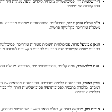
ד״ר שלומית לוי
, פסיכיאטרית מומחית לילדים ונוער. מנהלת היחידה 
הספקטרום האוטיסטי.
ד"ר איילת עציון קרסו
, פסיכולוגית התפתחותית מומחית מדריכה. עו
מטפלת ומדריכה בקליניקה פרטית.
חנאן אבונופל סרור,
פסיכולוגית חינוכית מומחית ומדריכה. פסיכולוגי
בתכנים שונים הקשורים לגיל הרך וגם לתכנים הקשורים לעבודה מער
ענת מילר-ארד,
עו״ס קלינית, פסיכותרפיסטית, מדריכה. מנהלת התח
שרון באומל
, פסיכולוגית קלינית ומדריכה. פסיכולוגית אחראית של
רמב"ם. מלמדת בתכנית לפסיכותרפיה פסיכואנליטית הורה-ילד בבית 
בקליניקה פרטית.
אורית זיוון
, מרפאה בעיסוק, בעלת תואר ראשון ושני לריפוי בעיסוק