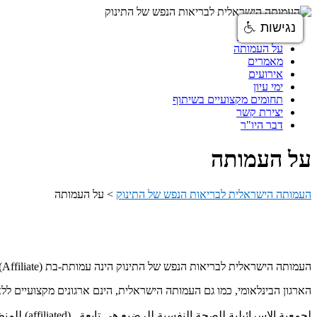
נגישות
עמוד הבית
על העמותה
מאמרים
אירועים
ימי עיון
תחומים מקצועיים בשיתוף
יצירת קשר
דבר היו"ר
על העמותה
העמותה הישראלית לבריאות הנפש של התינוק
>
על העמותה
העמותה הישראלית לבריאות הנפש של התינוק הינה עמותת-בת (Affiliate) של הארגון הבינלאומי לבריאות הנפש של התינוק (World Association of Infant Mental Health, WAIMH).
הארגון הבינלאומי, כמו גם העמותה הישראלית, הינם ארגונים מקצועיים ל
لجمعية الإسرائيلية للصحة النفسية للرضيع هي تابعة (affiliated) للمنظمة العالمية للصحة النفسية للرضيع.