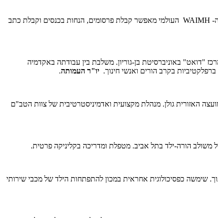
השתייכות לעמותה ותשלום דמי חברות שנתיים מקנים הנחה בכל הפעילויות המדעיות הנערכות מטעם העמותה באותה שנה קלנדרית. רישום לעמותת ה- WAIMH העולמי מאפשר קבלת פרסומים, הנחות בכנסים וקבלת כתב
כז "דואט" באוניברסיטת בן-גוריון. משלבת בין עבודתה באקדמיה
ברפלקטיביות בקרב הורים ואנשי חינוך.
יו"ר העמותה
.
צה האזורית גולן. מנהלת מקצועית ואדמיניסטרטיבית של צוות הטב"ם
ל משולב הורה-ילד בתל אביב. מטפלת ומדריכה בקליניקה פרטית.
נוך. שימשה כפסיכולוגית אחראית במכון להתפתחות הילד של מכבי שירותי