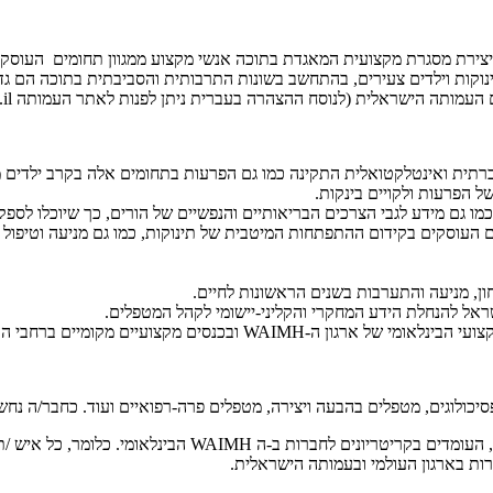
ירת מסגרת מקצועית המאגדת בתוכה אנשי מקצוע ממגוון תחומים העוסקים
ת וילדים צעירים, בהתחשב בשונות התרבותית והסביבתית בתוכה הם גדלים,
תית ואינטלקטואלית התקינה כמו גם הפרעות בתחומים אלה בקרב ילדים משל
ל הפרעות ולקויים בינקות.
ו גם מידע לגבי הצרכים הבריאותיים והנפשיים של הורים, כך שיוכלו לספק
לם העוסקים בקידום ההתפתחות המיטבית של תינוקות, כמו גם מניעה וטיפו
ון, מניעה והתערבות בשנים הראשונות לחיים.
בישראל להנחלת הידע המחקרי והקליני-יישומי לקהל המטפלים.
פיתוח קשרים מקצועיים עם סניפים אחרים של ה- WAIMH בעולם.
פסיכולוגים, מטפלים בהבעה ויצירה, מטפלים פרה-רפואיים ועוד. כחבר/ה נח
רשאים להתקבל כחברים בעמותה אנשי מקצוע מומחים ומתמחים ב