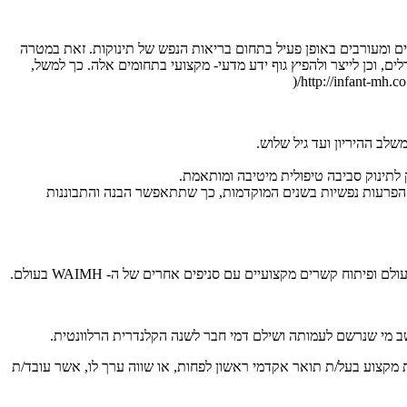
 ומעורבים באופן פעיל בתחום בריאות הנפש של תינוקות. זאת במטרה
 וכן לייצר ולהפיץ גוף ידע מדעי- מקצועי בתחומים אלה. כך למשל,
ב ההיריון ועד גיל שלוש.
 לתינוק סביבה טיפולית מיטיבה ומותאמת.
ל הפרעות נפשיות בשנים המוקדמות, כך שתתאפשר הבנה והתבוננות
שב מי שנרשם לעמותה ושילם דמי חבר לשנה הקלנדרית הרלוונטית.
תחומם, העומדים בקריטריונים לחברות ב-ה WAIMH הבינלאומי. כלומר, כל איש /ת מקצוע בעל/ת תואר אקדמי ראשון לפחות, או שווה ערך לו, אשר עובד/ת