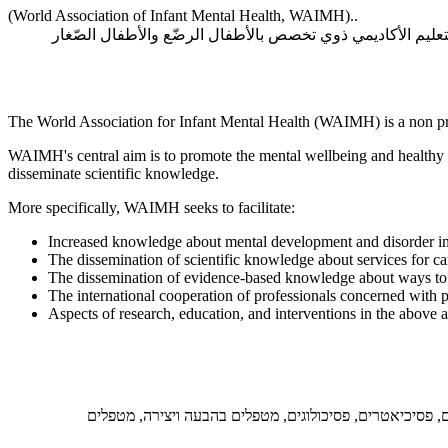
(World Association of Infant Mental Health, WAIMH)..
والتعليم الأكاديمي ذوي تخصص بالأطفال الرضّع والأطفال الصّغار
The World Association for Infant Mental Health (WAIMH) is a non profi
WAIMH's central aim is to promote the mental wellbeing and healthy de
disseminate scientific knowledge.
More specifically, WAIMH seeks to facilitate:
Increased knowledge about mental development and disorder in 
The dissemination of scientific knowledge about services for ca
The dissemination of evidence-based knowledge about ways to su
The international cooperation of professionals concerned with p
Aspects of research, education, and interventions in the above a
 התפתחותיים, פסיכיאטרים, פסיכולוגים, מטפלים בהבעה ויצירה, מטפלים