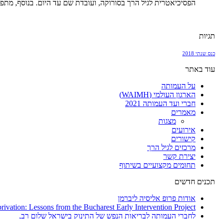
הפסיכיאטרית לגיל הרך בסורוקה, ועובדת שם עד היום. בנוסף, מתפ
תגיות
כנס שנתי 2018
עוד באתר
על העמותה
הארגון העולמי (WAIMH)
חברי ועד העמותה 2021
מאמרים
מצגות
אירועים
קישורים
מרכזים לגיל הרך
יצירת קשר
תחומים מקצועיים בשיתוף
תכנים חדשים
אודות פרופ אליסיה ליברמן
vation: Lessons from the Bucharest Early Intervention Project
לחברי העמותה לבריאות הנפש של התינוק בישראל שלום רב,