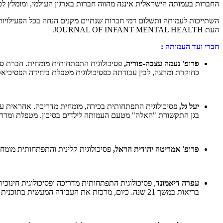
החברות בעמותה הישראלית איננה מהווה חברות בארגון העולמי, ומומלץ לכ
העת JOURNAL OF INFANT MENTAL HEALTH
חברי ועד העמותה :
פרופ' נעמה עצבה-פוריה,
פסיכולוגית התפתחותית מומחית. חברת סג
כחוקרת ומרצה, לבין עבודתה כפסיכולוגית מטפלת ביחידה הפסיכיאט
יעל גל,
פסיכולוגית התפתחותית בכירה, מומחית מדריכה. אחראית ע
בגן התקשורת "האלה" מטעם העמותה לילדים בסיכון. מטפלת ומדר
פרופ' אמריטה יהודית הראל,
פסיכולוגית קלינית והתפתחותית מומחי
עפרה דיאמונד
, פסיכולוגית התפתחותית מדריכה ופסיכולוגית חינוכ
בריאות במשך 21 שנה. כיום, מרכזת את העבודה המעשית בתוכנית לימודי תואר שני בפסיכולוגיה התפתחותית במכללה האקדמית תל אביב יפו.