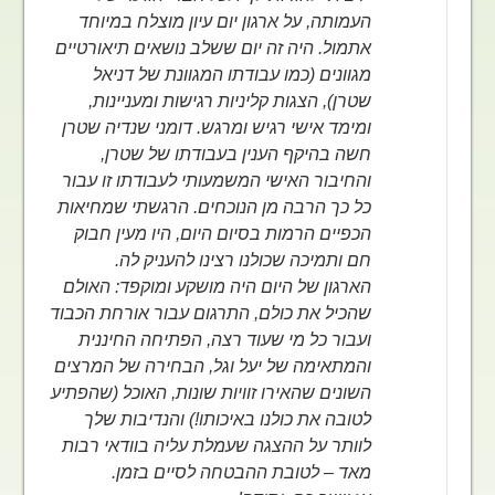
העמותה, על ארגון יום עיון מוצלח במיוחד
אתמול. היה זה יום ששלב נושאים תיאורטיים
מגוונים (כמו עבודתו המגוונת של דניאל
שטרן), הצגות קליניות רגישות ומעניינות,
ומימד אישי רגיש ומרגש. דומני שנדיה שטרן
חשה בהיקף הענין בעבודתו של שטרן,
והחיבור האישי המשמעותי לעבודתו זו עבור
כל כך הרבה מן הנוכחים. הרגשתי שמחיאות
הכפיים הרמות בסיום היום, היו מעין חבוק
חם ותמיכה שכולנו רצינו להעניק לה.
הארגון של היום היה מושקע ומוקפד: האולם
שהכיל את כולם, התרגום עבור אורחת הכבוד
ועבור כל מי שעוד רצה, הפתיחה החיננית
והמתאימה של יעל וגל, הבחירה של המרצים
השונים שהאירו זוויות שונות, האוכל (שהפתיע
לטובה את כולנו באיכותו!) והנדיבות שלך
לוותר על ההצגה שעמלת עליה בוודאי רבות
מאד – לטובת ההבטחה לסיים בזמן.