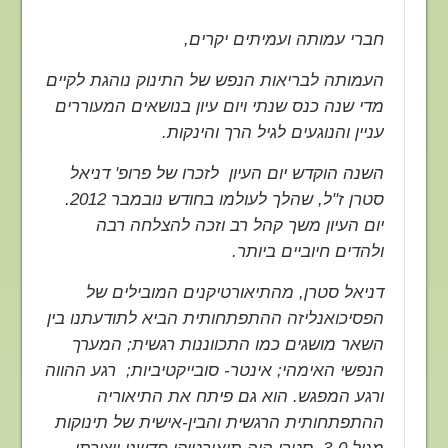
חברי עמותה ועמיתים יקרים,
העמותה לבריאות הנפש של התינוק נוהגת לקיים
מדי שנה כנס שנתי ויום עיון בנושאים המעוררים
עניין והנוגעים לגיל הרך והינקות.
השנה הוקדש יום העיון לזכרו של פרופ' דניאל
סטרן ז"ל, שהלך לעולמו בחודש נובמבר 2012.
יום העיון משך קהל רב וזכה להצלחה רבה
ולהדים חיוביים ביותר.
דניאל סטרן, מהתיאורטיקנים המובילים של
הפסיכואנליזה ההתפתחותית הביא לתודעתנו בין
השאר מושגים כמו התכווננות רגשית; המערך
הנפשי האימהי; אינטר- סובייקטיביות; רגע ההווה
ורגע המפגש. הוא גם פיתח את התיאוריה
ההתפתחותית הרגשית והבין-אישית של תינוקות
מגיל 3-0. סטרן היה תיאורטיקן חדשני ויצירתי,