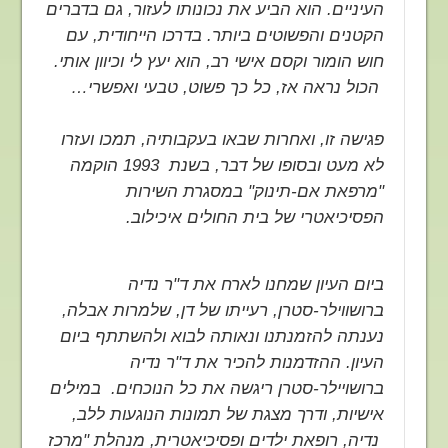
העיניים. הוא הביע את נכונותו לעזור, גם בדברים
הקטנים והפשוטים ביותר. בדרכו הייחודית, עם
חוש הומור וקסם אישי רב, הוא יעץ לי וכיוון אותי.
הכול נראה אז, כל כך פשוט, טבעי ואפשרי…
פגישה זו, ואחרות שבאו בעקבותיה, תמכו ועזרו
לא מעט ובסופו של דבר, בשנת 1993 הוקמה
"מרפאת אם-תינוק" במסגרת השירות
הפסיכיאטרי של בית החולים איכילוב.
ביום העיון שמחנו לארח את ד"ר נדיה
ברושווילר-סטרן, רעייתו של דן, שלמרות אבלה,
נענתה להזמנתנו ונאותה לבוא ולהשתתף ביום
העיון. ההזדמנות להכיר את ד"ר נדיה
ברושויילר-סטרן ריגשה את כל הנוכחים. במילים
אישיות, ודרך מצגת של תמונות הנוגעות ללב,
נדיה, רופאת ילדים ופסיכיאטרית, מנהלת "מרכז