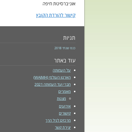
אוניברסיטת חיפה
קישור להורדת הקובץ
תגיות
כנס שנתי 2018
עוד באתר
על העמותה
הארגון העולמי (WAIMH)
חברי ועד העמותה 2021
מאמרים
מצגות
אירועים
קישורים
מרכזים לגיל הרך
יצירת קשר