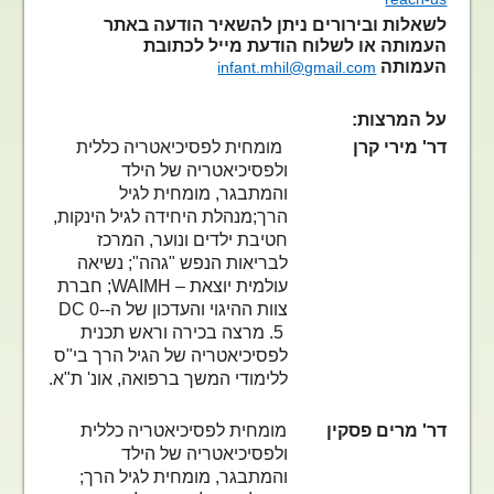
לשאלות ובירורים ניתן להשאיר הודעה באתר
העמותה או לשלוח הודעת מייל לכתובת
העמותה
infant.mhil@gmail.com
על המרצות:
דר' מירי קרן
מומחית לפסיכיאטריה כללית
ולפסיכיאטריה של הילד
והמתבגר, מומחית לגיל
הרך;מנהלת היחידה לגיל הינקות,
חטיבת ילדים ונוער, המרכז
לבריאות הנפש "גהה"; נשיאה
עולמית יוצאת –
WAIMH
; חברת
צוות ההיגוי והעדכון של ה-
DC 0-
5
. מרצה בכירה וראש תכנית
לפסיכיאטריה של הגיל הרך בי"ס
ללימודי המשך ברפואה, אונ' ת"א.
דר' מרים פסקין
מומחית לפסיכיאטריה כללית
ולפסיכיאטריה של הילד
והמתבגר, מומחית לגיל הרך;