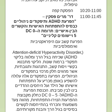
טיפולית.
10:20-11:00 הפסקת קפה
11:00-11:45
דר' מרים פסקין
–
"הפרעת
ADHD
ותיפקודים ניהוליים
כבסיס להתפתחות האישיות והקשרים
הבין-אישיים: תרומת ה-
DC 0-
5
ויישומים קליניים"
הפרעת קשב עם היפראקטיביות
ואימפולסיביות
Attention-deficit/ Hyperactivity Disorder,
(
ADHD
) שכיחה בגיל הרך ומלווה בליקוי
תפקודי ברמות שונות. הליקוי מתבטא
בקשיי ויסות קשב, התנהגות ותגובתיות,
אשר מהווים חלק מרכזי בתפקודים
הניהוליים. הפרעה בתפקודים אלה עלולה
להשפיע באופן מכריע על התפתחות
אישיותו של הילד ועל היחסים ההדדיים
בינו לבין סביבתו. הכנסת הפרעת
ה-
ADHD
ל- 5 – 0
DC
כחלק מקבוצת
ההפרעות הנוירו-התפתחויות, מהווה צעד
משמעותי והכרחי בהתייחסות לקשיים
בסיסיים בגיל הרך והבנת מקורותיהם.