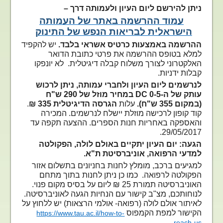
ניתן להירשם ליום העיון ולעמותה דרך –
עמוד ההרשמה באתר של העמותה
הישראלית לבריאות הנפש של התינוק
ההרשמה באמצעות כרטיס אשראי בלבד.
יש להקפיד
למלא בטופס ההרשמה את פרטי כתובת הדואר
האלקטרוני לצורך משלוח קבלה דיגיטלית. לא יונפקו
קבלות ידניות.
לנרשמים ליום העיון ולחברי עמותה, ניתן לרכוש
עותק של ה-
DC 0-5
במחיר מוזל של 290 ש"ח
(במקום 355 ש"ח).
עלות
הגרסה הדיגיטלית 335 ₪
.
קוד קופון לרכישה מוזלת יישלח לנרשמים. המכירה
והאספקה באחריות חנות הספרים. ההצעה תקפה עד
29/05/2017.
הגעה: יום העיון יתקיים באולם לולה, הפקולטה
למדעי הרפואה, אוניברסיטת ת"א.
למגיעים ברכב, מומלץ לחנות בחניונים בתשלום אזור
הפקולטה לרפואה. כמו כן ניתן לחנות בתוך מתחם
האוניברסיטה תמורת 25 ₪ ליום על בסיס מקום פנוי.
לנוחותכם, מצ"ב קישור עם הנחיות הגעה לאוניברסיטה.
לאיתור אולם לולה (רפואה- אולמי הרצאות) יש ללחוץ על
הקישור למפת הקמפוס
https://www.tau.ac.il/how-to-
reach-us