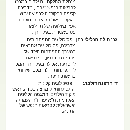
מנהלת מחלקת יום ילדים במרכז
לבריאות הנפש "גהה", מדריכה
קלינית בפקולטה לרפואה ע"ש
סאקלר באונ' תל אביב. חוקרת
אפידמיולוגיה של תחלואה
פסיכיאטרית בגיל הרך.
גב' הילה חכלילי כהן
פסיכולוגית התפתחותית
מדריכה; פסיכולוגית אחראית
במערך התפתחות הילד של
מכבי, מחוז צפון; המרפאה
להפרעות אכילה בגיל הרך, המכון
להתפתחות הילד, מכבי שירותי
בריאות, חיפה.
ד"ר דפנה דולברג
פסיכולוגית קלינית
והתפתחותית; מרצה בכירה, ראש
מיקוד הילדים, המגמה הקלינית,
האקדמית ת"א יפו; יו"ר העמותה
הישראלית לבריאות הנפש של
התינוק.