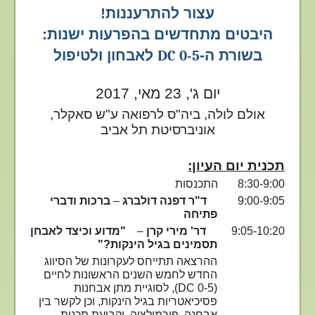
עצור להתרעננות!
היבטים מתחדשים בהפרעות ישנות:
בשורת ה-
DC 0-5
לאבחון ולטיפול
יום ג', 23 מאי, 2017
אולם לולה, ביה"ס לרפואה ע"ש סאקלר,
אוניברסיטת תל אביב
תכנית יום העיון:
8:30-9:00
התכנסות
9:00-9:05
ד"ר דפנה דולברג
–
ברכות ודברי
פתיחה
9:05-10:20
דר' מירי קרן
–
"מדוע וכיצד לאבחן
תסמינים בגיל הינקות?"
ההרצאה תתייחס לעקרונות של הסיווג
החדש לחמש השנים הראשונות לחיים
(
DC 0-5
), לסוגיית מתן אבחנות
פסיכיאטריות בגיל הינקות, וכן לקשר בין
אבחנה, פורמולציה, וקביעת תכנית