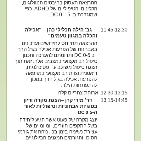
ההרצאה תעסוק בהיבטים הנוזולוגים,
הקלינים והטיפוליים של
ADHD
, כפי
שמוגדרת ב- 5 – 0
DC
.
11:45-12:30
גב' הילה חכלילי כהן
–
"אכילה
והכלה במגוון טעמים"
ההרצאה תתייחס לחידושים ועדכונים
באבחנות של הפרעות אכילה בגיל הרך
ב
DC 0-5
ותרומתם להערכה ותכנון
טיפול רב מקצועי במצבים אלה. זאת תוך
הצגת טיפול משולב ע"י פסיכולוגית,
דיאטנית וצוות רב מקצועי במרפאה
להפרעות אכילה בגיל הרך במכון
להתפתחות הילד.
12:30-13:15 ארוחת צהריים קלה
13:15-14:45
דר' מירי קרן
–
הצגת מקרה ודיון
בסוגיות אבחוניות וטיפוליות לאור
ה-
DC 0-5
יוצג מקרה של פעוט אשר הגיע ליחידה
בשל התקפים חוזרים, יומיומיים של
עצירת נשימה בזמן בכי. נזהה את גורמי
הסיכון והגורמים המגנים הביולוגיים,