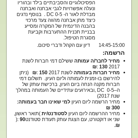
הפסיכולוגיים והסביבתיים בילד ובהוריו
ונעלה אפשרויות לגבי אבחנה ואבחנה
מבדלת לאור ה-
DC 0-5
. בנוסף נדגים
כיצד מתן אבחנה מהווה צעד מרכזי
בהבנה הדינמית של המקרה ומסייע
בבניית תכנית ההתערבות וקביעת
מסגרת הטיפול.
14:45-15:00 דיון עם הקהל ודברי סיכום.
הרשמה:
מחיר לחבר/ה עמותה
ששילם דמי חברות לשנת
₪
:
130
2017
מחיר חברות בעמותה
לשנת 2017
150
:
₪
(ניתן
להירשם בו-זמנית לעמותה וליום העיון. תשלום דמי
חברות מקנה הנחה ביום העיון, ברכישת עותק של
ה
–
DC 0-5
,
ובאירועים עתידיים של העמותה במהלך
שנת 2017)
מחיר הרשמה ליום העיון
למי שאינו חבר בעמותה:
300 ₪
מחיר ההרשמה ליום העיון
לסטודנט/ית
(
תואר ראשון,
שני או דוקטורט, עם הצגת עותק תעודת סטודנט
90
):
.
₪