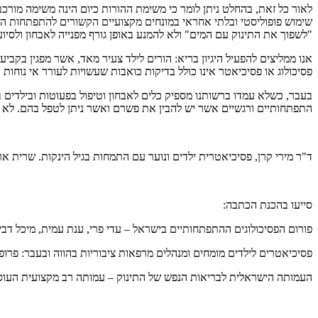
לאור כל זאת, בהחלט ניתן לומר כי משימת ההורות כיום הינה משימה מור
שימוש פופוליסטי ובלתי אחראי במונחים מקצועיים הקשורים להתפתחות הילד
"לשפוך את התינוק עם המים" ולא להמנע באופן גורף מפנייה לאבחון ולסיוע
אנו ממליצים להפעיל היגיון בריא: הורים לילד צעיר מאד, אשר מפגין בקב
פסיכולוג או פסיכיאטר אינו כולל בדיקות כואבות שעשויות לעורר אי נוח
בעבר, כשלא עמדו ברשותנו מספיק כלים לאבחון וטיפול בפעוטות ובילדים בגי
התפתחותיים ורגשיים אשר יש להבין את פשרם ואשר ניתן לטפל בהם. לא מ
ד"ר מירי קרן, פסיכיאטרית ילדים ונוער עם התמחות בגיל הינקות. שרית אר
סייעו בהכנת הכתבה:
פורום הפסיכולוגים ההתפתחותיים בישראל – עדי פרי, ענת עמית, מיכל דביר 
פסיכיאטרים לילדים מומחים ומנהלים מרפאות ציבוריות בהווה ובעבר: פרופ' יו
העמותה הישראלית לבריאות הנפש של התינוק – עמותה רב מקצועית העוסק