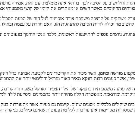
גות זו ולחשוב על הסיבה לכך, בוודאי אינה מומלצת. עם זאת, אמירה גורפת 
וותים החינוכיים כאשר חשים או מאתרים את קיומו של קושי משמעותי אצל
וזורק משחקים על הרצפה משקפת צורה אופיינית לגיל הזה של הבעת תסכול 
חשוב מה יכולה להיות הסיבה להתנהגות הזו, האם חוזרת על עצמה ובאילו נ
ות. גורמים נוספים להתייעצות ראשונית, מלבד אנשי החינוך בפעוטונים ובמע
קצוע מורשה ומיומן, אשר מכיר את הקריטריונים לקביעת אבחנה בגיל הינקו
, אשר פעמים רבות דווקא מאיר באור מנרמל והוליסטי יותר את ההתבוננו
יומה של פגיעה משמעותית בתפקוד של הילד הצעיר ו/או של משפחתו הקרובה,
ת מוקדמת ומותאמת מאפשרת הקלה מהירה יותר בתסמינים ומסייעת לילד ולמ
בים שיקולים כלכליים מסוגים שונים. קיימות גם בעיות אשר מתעוררות בעק
יוון שמסגרות מסויימות אינן ערוכות לקליטת פעוטות שאינם גמולים. במקרה