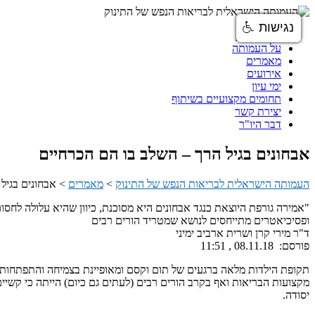
נגישות
עמוד הבית
על העמותה
מאמרים
אירועים
ימי עיון
תחומים מקצועיים בשיתוף
יצירת קשר
דבר היו"ר
אבחונים בגיל הרך – השלב בו הם הכרחיים
העמותה הישראלית לבריאות הנפש של התינוק
>
מאמרים
>
אבחונים בגיל
"אמירה גורפת היוצאת כנגד אבחונים היא מסוכנת, כיוון שהיא עלולה לחס
ופסיכיאטרים מתייחסים לנושא שמטריד הורים רבים
ד"ר מירי קרן ושרית ארביב ימיני
פורסם: 08.11.18 , 11:51
תקופת הילדות מלאה ברגעים של תום וקסם ומאופיינת בצמיחה והתפתחות, אך
מקצועות הבריאות ואף בקרב הורים רבים (לעתים גם כיום) הייתה כי קשיים 
יסודה.