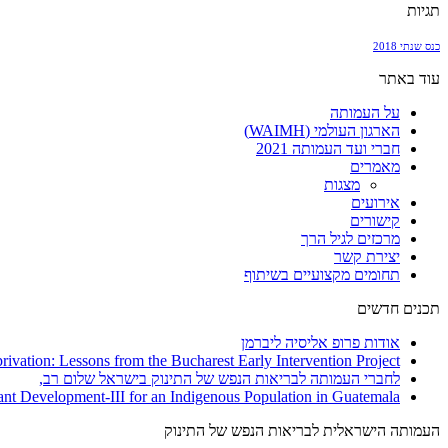
תגיות
כנס שנתי 2018
עוד באתר
על העמותה
הארגון העולמי (WAIMH)
חברי ועד העמותה 2021
מאמרים
מצגות
אירועים
קישורים
מרכזים לגיל הרך
יצירת קשר
תחומים מקצועיים בשיתוף
תכנים חדשים
אודות פרופ אליסיה ליברמן
vation: Lessons from the Bucharest Early Intervention Project
לחברי העמותה לבריאות הנפש של התינוק בישראל שלום רב,
nfant Development-III for an Indigenous Population in Guatemala
העמותה הישראלית לבריאות הנפש של התינוק