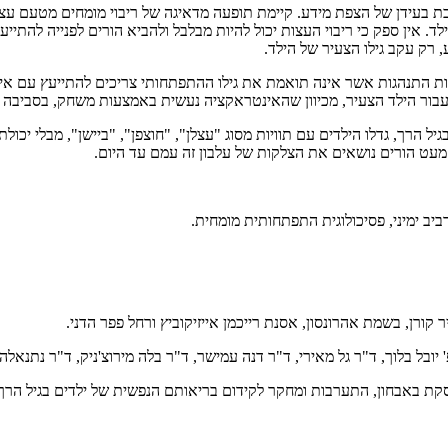
כבת בעידן של הצפת מידע. קיימת תופעה מדאיגה של ריבוי מומחים מטעם 
. אין ספק כי ריבוי העצות יכול להיות מבלבל ולהביא הורים לפנייה להתיי
, רק עקב גילו הצעיר של הילד.
יעות התנהגות אשר אינה תואמת את גילו ההתפתחותי צריכים להתייעץ עם אי
ות עבור הילד הצעיר, מכיוון שהאינטראקציה נעשית באמצעות משחק, בסביבה
ל הרך, גדלו הילדים עם תוויות מסוג "עצלן", "חוצפן", "ביישן", מבלי יכו
עט הורים נושאים את הצלקות של עלבון זה עמם עד היום.
ביב ימיני, פסיכולוגית התפתחותית מומחית.
קורן, בשמת אהרונסון, אסנת רייכמן אייזיקוביץ ורחל פפר הדני.
בל בלוך, ד"ר גל מאירי, ד"ר דנה עמישר, ד"ר בלה מירוצ'ניק, ד"ר נתנאלה בן
ת באבחון, התערבות ומחקר לקידום בריאותם הנפשית של ילדים בגיל הרך.