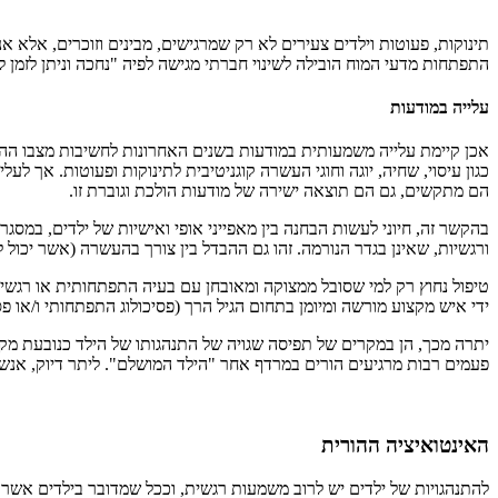
תינוקות, פעוטות וילדים צעירים לא רק שמרגישים, מבינים וזוכרים, אלא 
התפתחות מדעי המוח הובילה לשינוי חברתי מגישה לפיה "נחכה וניתן לזמן לעשות את שלו עד גיל 4-3 שנים", למעבר לגישה שיש לאתר, להעריך, לאבחן ול
עלייה במודעות
אכן קיימת עלייה משמעותית במודעות בשנים האחרונות לחשיבות מצבו ההתפ
כגון עיסוי, שחיה, יוגה וחוגי העשרה קוגניטיבית לתינוקות ופעוטות. אך ל
הם מתקשים, גם הם תוצאה ישירה של מודעות הולכת וגוברת זו.
בהקשר זה, חיוני לעשות הבחנה בין מאפייני אופי ואישיות של ילדים, במס
ורגשיות, שאינן בגדר הנורמה. זהו גם ההבדל בין צורך בהעשרה (אשר יכול לה
טיפול נחוץ רק למי שסובל ממצוקה ומאובחן עם בעיה התפתחותית או רגשית
ידי איש מקצוע מורשה ומיומן בתחום הגיל הרך (פסיכולוג התפתחותי ו/או 
יתרה מכך, הן במקרים של תפיסה שגויה של התנהגותו של הילד כנובעת מק
פעמים רבות מרגיעים הורים במרדף אחר "הילד המושלם". ליתר דיוק, אנשי
האינטואיציה ההורית
להתנהגויות של ילדים יש לרוב משמעות רגשית, וככל שמדובר בילדים אשר