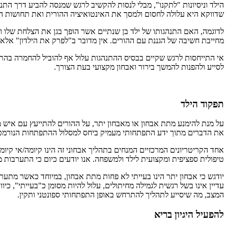
הילד וניסיונות "לתקנו", מבלי לנסות להקשיב לרגש שמנסה להביע דרך התנה
שדווקא היא עלולה לחסום ולמסך את האינטואיציה ההורית ואת תחושות הצ
לדוגמה, האם התנהגותו של ילד בן שנתיים אשר הופך בגן את הצלחת שלו 
מחייבת חשיבה של הגננת עם ההורים. אין מדובר ב"לפרק את הילדון" אלא ל
אי התייחסות לרגש שקיים בבסיס ההתנהגות עלול אף להוביל להחמרה בהתנהג
לסייע ולהפנות להמשך בירור ואבחון מקצועי בעת הצורך.
תפקוד הילד
על מנת להימנע מתת אבחון או מאבחון יתר, על ההורים להתייעץ עם איש מ
את הדברים מתוך ידע התפתחותי מעמיק ביחס למסלול ההתפתחות הנורמטיבי
אחד הקריטריונים המרכזיים המנחים בתהליך אבחוני זה הינו קיומה/אי ק
טיפולית ספציפית ומקצועית לילד ולמשפחה. אנו יודעים כיום כי התערבו
יודגש כי אבחון יתר הינו בעייתי לא פחות מתת אבחון, במיוחד כאשר מתער
עדיין אינו בשל רגשית לגמילה מחיתולים, עלול להיות מסומן כ"בעייתי", כ
המצב, מה שיסייע לתהליך להתרחש באופן התפתחותי ספונטני ותקין.
להפעיל היגיון בריא