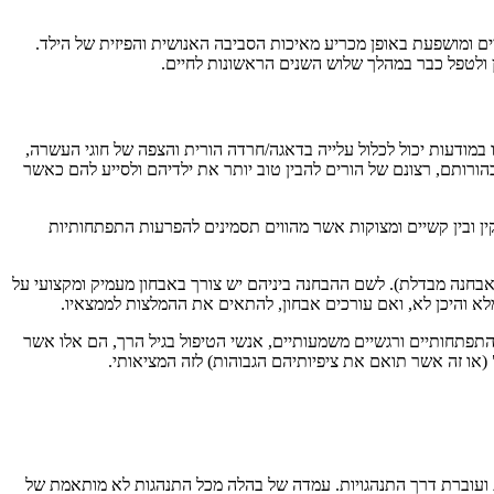
ים ומושפעת באופן מכריע מאיכות הסביבה האנושית והפיזית של הילד.
במודעות יכול לכלול עלייה בדאגה/חרדה הורית והצפה של חוגי העשרה,
 בהורותם, רצונם של הורים להבין טוב יותר את ילדיהם ולסייע להם כאשר
קין ובין קשיים ומצוקות אשר מהווים תסמינים להפרעות התפתחותיות
אבחנה מבדלת). לשם ההבחנה ביניהם יש צורך באבחון מעמיק ומקצועי על
מלא והיכן לא, ואם עורכים אבחון, להתאים את ההמלצות לממצאיו.
תפתחותיים ורגשיים משמעותיים, אנשי הטיפול בגיל הרך, הם אלו אשר
(או זה אשר תואם את ציפיותיהם הגבוהות) לזה המציאותי.
ת ועוברת דרך התנהגויות. עמדה של בהלה מכל התנהגות לא מותאמת של