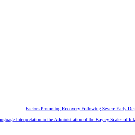
Factors Promoting Recovery Following Severe Early Depri
nguage Interpretation in the Administration of the Bayley Scales of I