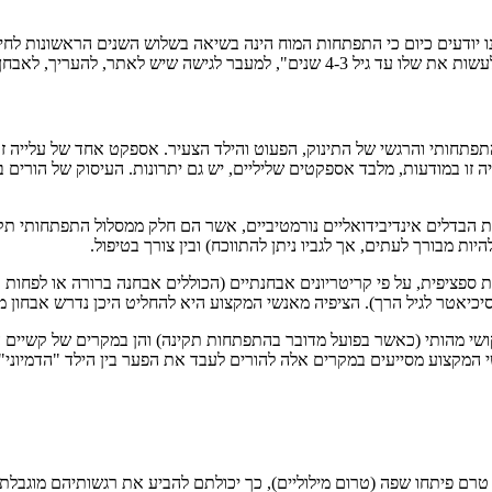
אנו יודעים כיום כי התפתחות המוח הינה בשיאה בשלוש השנים הראשונות לחי
טפל כבר במהלך שלוש השנים הראשונות לחיים.
תחותי והרגשי של התינוק, הפעוט והילד הצעיר. אספקט אחד של עלייה זו 
עלייה זו במודעות, מלבד אספקטים שליליים, יש גם יתרונות. העיסוק של הורים
גרת הבדלים אינדיבידואליים נורמטיביים, אשר הם חלק ממסלול התפתחותי ת
יות מבורך לעתים, אך לגביו ניתן להתווכח) ובין צורך בטיפול.
 ספציפית, על פי קריטריונים אבחנתיים (הכוללים אבחנה ברורה או לפחות 
פסיכיאטר לגיל הרך). הציפיה מאנשי המקצוע היא להחליט היכן נדרש אבחון 
ושי מהותי (כאשר בפועל מדובר בהתפתחות תקינה) והן במקרים של קשיים ה
 המקצוע מסייעים במקרים אלה להורים לעבד את הפער בין הילד "הדמיוני" 
 טרם פיתחו שפה (טרום מילוליים), כך יכולתם להביע את רגשותיהם מוגבל