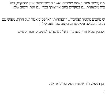
עצמם (אשר אינם באמת מומחים ואשר הכשרותיהם אינן מספקות) ושל
עצות מקצועית, גם במקרים בהם אין צורך בכך. עם זאת, חשוב שלא
ש מקצוע מוסמך (פסיכולוג התפתחותי ו/או פסיכיאטר לגיל הרך). מפגש עם
 נעימה, מכילה ומאפשרת, בקצב שמותאם לילד.
לת להבין שמאחורי התנהגויות אלה עומדים לעתים קרובות קשיים
 דניאל, ד"ר שלומית לוי, ופרופ' טיאנו.