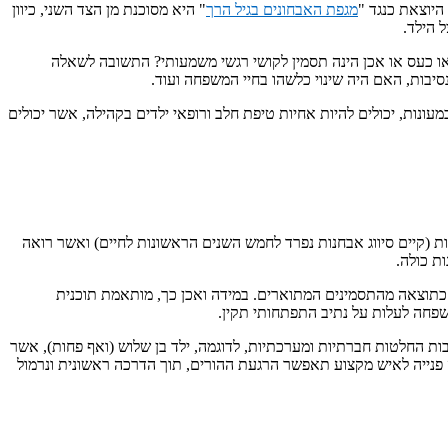
היוצאת כנגד "
מגפת האבחונים בגיל הרך
" היא מסוכנת מן הצד השני, כיוון
 הילד.
או כעס או אכן הינה תסמין לקושי רגשי משמעותי? התשובה לשאלה
סיבות, האם היה שינוי כלשהו בחיי המשפחה ועוד.
ונות, יכולים להיות אחיות טיפת חלב ורופאי ילדים בקהילה, אשר יכולים
ת (קיים סיווג אבחנות נפרד לחמש השנים הראשונות לחיים) ואשר רואה
ת כולה.
 כתוצאה מהתסמינים המתוארים. במידה ואכן כך, מותאמת תוכנית
שפחה לעלות על נתיב התפתחותי תקין.
בות החלטות חברתיות ומערכתיות, לדוגמה, ילד בן שלוש (ואף פחות), אשר
 זה פנייה לאיש מקצוע תאפשר הרגעת ההורים, תוך הדרכה ראשונית ונרמול