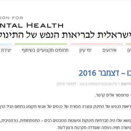
ם
אירועים
ימי עיון
תחומים מקצועיים בשיתוף
יצירת 
 דצמבר 2016
רועים
>
סיכום כנס העמותה בעכו – דצמבר 2016
 פרופסור אליס קרטר.
אות הנפש של התינוק ונוצרה מסורת של כנסים של אנשי מקצוע בתחום הגיל הר
יים כנס בעכו שהנושא שלו היה חברתיות תינוקות ופעוטות מהיבטים רבים – התפתחותית, נורמט
רה חוויה נעימה שעודדה סקרנות ורצון לעוד.