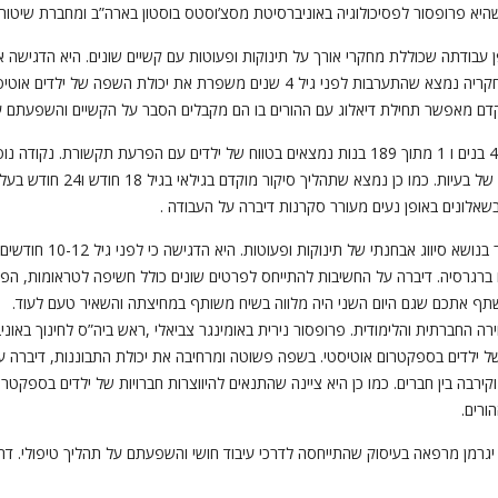
יא פרופסור לפסיכולוגיה באוניברסיטת מסצ’וסטס בוסטון בארה”ב ומחברת שיטות א
הצורך במעקב והתערבות טיפולית מוקדמת. במחקריה נמצא שהתערבות לפני גיל 4 שנים 
קדם מאפשר תחילת דיאלוג עם ההורים בו הם מקבלים הסבר על הקשיים והשפעתם על
בתוצאות של אחד ממחקריה נמצא כי 1 מתוך 42 בנים ו 1 מתוך 189 בנות נמצאים בטווח של ילדים
הגיעו לאבחון בגיל מאוחר יותר וסב
שאלונים באופן נעים מעורר סקרנות דיברה על העבודה .
ביום השני של הכנס דיברה 
רגרסיה. דיברה על החשיבות להתייחס לפרטים שונים כולל חשיפה לטראומות, הפר
שתף אתכם שגם היום השני היה מלווה בשיח משותף במחיצתה והשאיר טעם לעוד.
ה החברתית והלימודית. פרופסור נירית באומינגר צביאלי ,ראש ביה”ס לחינוך באונ
 ילדים בספקטרום אוטיסטי. בשפה פשוטה ומרחיבה את יכולת התבוננות, דיברה ע
וקירבה בין חברים. כמו כן היא ציינה שהתנאים להיווצרות חברויות של ילדים בספקט
ורים.
רמן מרפאה בעיסוק שהתייחסה לדרכי עיבוד חושי והשפעתם על תהליך טיפולי. דרך צי