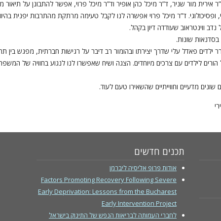
 אירית מור שניר, ד”ר מיכל כהן אופיר וד”ר מיכל פרוי, אפשר להתבונן על תיאור 
י, ופסיכולוגי. ד”ר מיכל פרוי אפשרה לנו לקבל טעימה מרתקת מהתרבות יפנית בהיו
דב ווינטראוב שעודדה דיון בקהל.
בסדנאות שונות.
ילדים פאדל עלי שדרך יצירתו ובהומור רב דיבר על רגישות חברתית, מפגש בין תרבו
ורים לילדים עם צרכים מיוחדים. הצגה ושיח שאפשרו לנו לנגוע בחוויה של המשפ
נים מדעיים וחווייתיים שהשאירו טעם לעוד.
רי
תכנים חדשים
אודות פרופ אליסיה ליברמן
Factors Promoting Recovery Following Severe
Early Deprivation: Lessons from the Bucharest
Early Intervention Project
לחברי העמותה לבריאות הנפש של התינוק בישראל