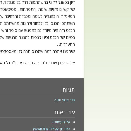
דיון בפאנל קליני בהשתתפות רחל בלומנפלד, ד”ר
של קשיים מזוויות שונות- התפתחותי, פסיכיאטר
הפאנל לווה בהנחיה נעימה ומכבדת ומרחיבה של נ
משתתפי הכנס יכלו לבחור ולהינות מהשתתפות 
הכנס הזה היה מיוחד גם במפגש עם סופר ומשורר 
בסיום של הכנס זכינו לצפות בהצגה מרגשת של ה
התערבות. .
שיתפנו אתכם במה שהכנס תרם לנו מאספקטים שו
אלישבע בן שחר, ד”ר בלה מירוצ’ניק וד”ר גל מאי
תגיות
כנס שנתי 2018
עוד באתר
על העמותה
הארגון העולמי (WAIMH)