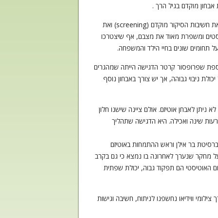
בחון מוקדם בגיל הרך .
בדרך מרשימה הצליחה אליס לשתף אותנו באופן עבודתה שכוללת מחקרי אורך על תינוקות ופעוטות עם קשיים שונים. היא הדגישה את חשיבות הסיקור מוקדם (screening) ואת
משפרת את יכולת השפה של ילדים אוטיסטים ומשפרת מאוד את מצבם, אף שיצטרכו
 תחומים שונים בחיי הילד והמשפחה.
 עם הפרעת תקשורת. נקודה נוספת שפרופסור קרטר הדגישה הייתה שמהגרים
לו ממגוון רחב של בעיות. כמו כן נמצא שתהליך סיקור מוקדם בגילאי בגיל 18 חודש ו24 חודש בעל יכולת ניבוי גבוהה, אך יש צורך באבחון נוסף
פרופסור אליס קרטר בנושא סיווג אבחנתי של תינוקות ופעוטות. היא הדגישה כי לפני גיל 10-12 חודשים לא ניתן לאבחן אוטיזם. אולם ציינה שישנו חלון
עות שינה ואכילה. היא הדגישה שתהליך
יברסיטת בר אילן וראש ההתמחות באוטיזם
ל מחקר שנערך לאחרונה בו נמצא כי גם בקרב
רום האוטיסטי הם תפקוד גבוה, יכולת שפתית
לומי ווידיאו נחשפנו לניתוח, חשיבה וגישות