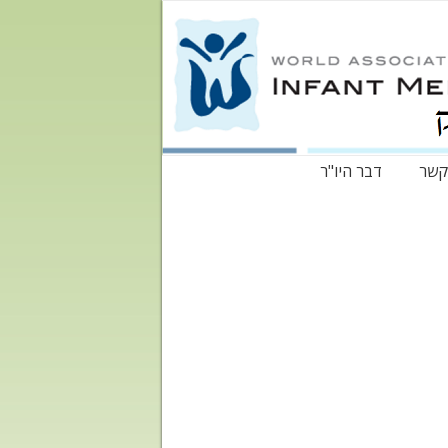
קשר
דבר היו"ר